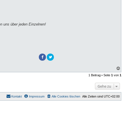
en uns über jeden Einzelnen!
N
a
1 Beitrag • Seite
1
von
1
c
h
o
Gehe zu
b
e
n
Kontakt
Impressum
Alle Cookies löschen
Alle Zeiten sind
UTC+02:00