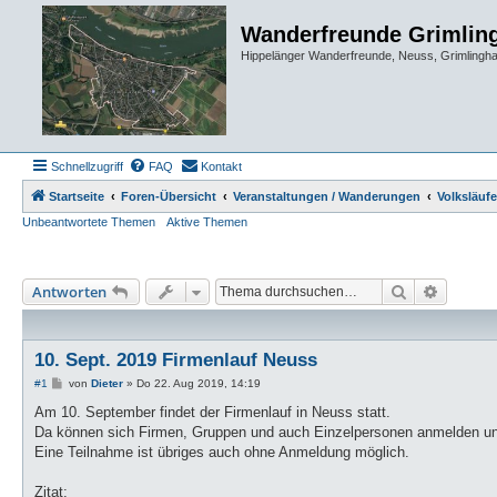
Wanderfreunde Grimlin
Hippelänger Wanderfreunde, Neuss, Grimling
Schnellzugriff
FAQ
Kontakt
Startseite
Foren-Übersicht
Veranstaltungen / Wanderungen
Volksläufe
Unbeantwortete Themen
Aktive Themen
Suche
Erweiter
Antworten
10. Sept. 2019 Firmenlauf Neuss
B
#1
von
Dieter
»
Do 22. Aug 2019, 14:19
e
i
Am 10. September findet der Firmenlauf in Neuss statt.
t
Da können sich Firmen, Gruppen und auch Einzelpersonen anmelden un
r
a
Eine Teilnahme ist übriges auch ohne Anmeldung möglich.
g
Zitat: