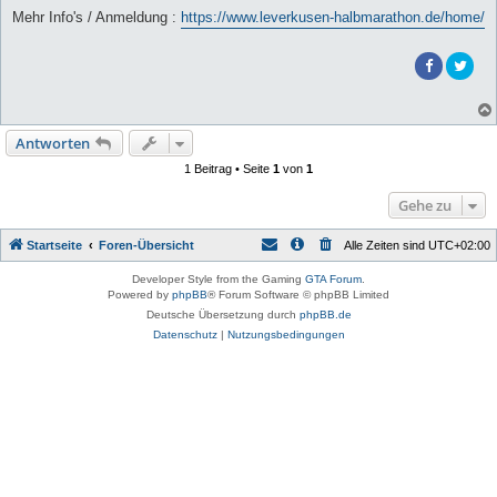
Mehr Info's / Anmeldung :
https://www.leverkusen-halbmarathon.de/home/
Antworten
1 Beitrag • Seite
1
von
1
Gehe zu
Startseite
Foren-Übersicht
Alle Zeiten sind
UTC+02:00
Developer Style from the Gaming
GTA Forum
.
Powered by
phpBB
® Forum Software © phpBB Limited
Deutsche Übersetzung durch
phpBB.de
Datenschutz
|
Nutzungsbedingungen