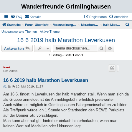
Wanderfreunde Grimlinghausen
FAQ
Kontakt
Registrieren
Anmelden
S
Startseite
Foren-Übersicht
Veranstaltungen / Wanderungen
Marathon / halb Marathon
halb Marathon
Unbeantwortete Themen
Aktive Themen
u
16 6 2019 halb Marathon Leverkusen
c
h
Suche
Erweiterte
Antworten
e
1 Beitrag • Seite
1
von
1
frank
Site Admin
16 6 2019 halb Marathon Leverkusen
B
#1
Fr 10. Mai 2019, 11:17
e
i
Am 16.6. findet in Leverkusen der halb Marathon stall. Wenn man sich da
t
als Gruppe anmeldet ist die Anmeldegebühr erheblich preiswerter.
r
a
Auch währe es möglich in Grimlinghausen Fahrgemeinschaften zu bilden.
g
Als Treffpunk würde ich 1 Stunde vor Startbeginn den REWE Parkplatz
auf der Bonner Str. vorschlagen.
Man kann aber auf gff. hinterher einfach hinterherlaufen, wenn man
keinen Wert auf Medaillen oder Urkunden legt.