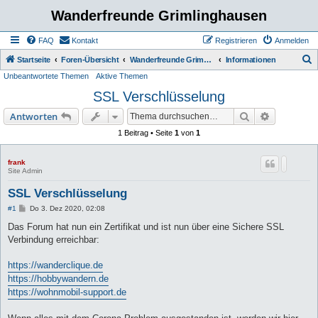
Wanderfreunde Grimlinghausen
FAQ
Kontakt
Registrieren
Anmelden
S
Startseite
Foren-Übersicht
Wanderfreunde Grimmlinghausen
Informationen
Unbeantwortete Themen
Aktive Themen
u
SSL Verschlüsselung
c
h
Suche
Erweiterte
Antworten
e
1 Beitrag • Seite
1
von
1
frank
Site Admin
SSL Verschlüsselung
B
#1
Do 3. Dez 2020, 02:08
e
i
Das Forum hat nun ein Zertifikat und ist nun über eine Sichere SSL
t
Verbindung erreichbar:
r
a
g
https://wanderclique.de
https://hobbywandern.de
https://wohnmobil-support.de