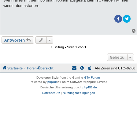
Wenn alles mit dem Corona Problem ausgestanden ist, werden wir hier
wieder durchstarten.
Antworten
1 Beitrag • Seite
1
von
1
Gehe zu
Startseite
Foren-Übersicht
Alle Zeiten sind
UTC+02:00
Developer Style from the Gaming
GTA Forum
.
Powered by
phpBB
® Forum Software © phpBB Limited
Deutsche Übersetzung durch
phpBB.de
Datenschutz
|
Nutzungsbedingungen