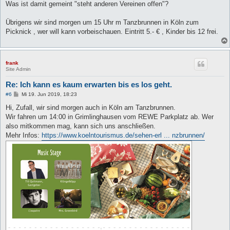
Was ist damit gemeint "steht anderen Vereinen offen"?
Übrigens wir sind morgen um 15 Uhr m Tanzbrunnen in Köln zum
Picknick , wer will kann vorbeischauen. Eintritt 5.- € , Kinder bis 12 frei.
frank
Site Admin
Re: Ich kann es kaum erwarten bis es los geht.
B
#6
Mi 19. Jun 2019, 18:23
e
i
Hi, Zufall, wir sind morgen auch in Köln am Tanzbrunnen.
t
Wir fahren um 14:00 in Grimlinghausen vom REWE Parkplatz ab. Wer
r
a
also mitkommen mag, kann sich uns anschließen.
g
Mehr Infos:
https://www.koelntourismus.de/sehen-erl ... nzbrunnen/