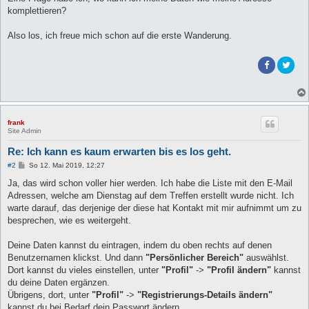
komplettieren?
Also los, ich freue mich schon auf die erste Wanderung.
frank
Site Admin
Re: Ich kann es kaum erwarten bis es los geht.
B
#2
So 12. Mai 2019, 12:27
e
i
Ja, das wird schon voller hier werden. Ich habe die Liste mit den E-Mail
t
Adressen, welche am Dienstag auf dem Treffen erstellt wurde nicht. Ich
r
a
warte darauf, das derjenige der diese hat Kontakt mit mir aufnimmt um zu
g
besprechen, wie es weitergeht.
Deine Daten kannst du eintragen, indem du oben rechts auf denen
Benutzernamen klickst. Und dann
"Persönlicher Bereich"
auswählst.
Dort kannst du vieles einstellen, unter
"Profil"
->
"Profil ändern"
kannst
du deine Daten ergänzen.
Übrigens, dort, unter
"Profil"
->
"Registrierungs-Details ändern"
kannst du bei Bedarf dein Passwort ändern.