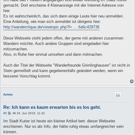
g
gemacht. Dort erscheine 4 Kleinanzeige mit der Internet Adresse von
hier.
Es ist wahrscheinlich, das sich dann einige Leute hier neu anmelden.
Eine Anleitung, wie man sich anmeldet ist übrigens hier:
http://wanderclique.de/viewtopic.php?f= ... 6a6c429736
Diese Webseite steht jedem offen, der gerne mit anderen zusammen
Wandern möchte. Auch andere Gruppen sind eingeladen hier
mitzumachen.
Also, in Ruhe hier einmal umsehen und dann mitmachen.
Auch der Titel der Webseite "Wanderfreunde Grimlinghausen" ist nicht in
Stein gemeißelt und kann gegebenenfalls geändert werden, wenn ein
besserer Vorschlag kommt.
Achim
Re: Ich kann es kaum erwarten bis es los geht.
B
#5
Mi 19. Jun 2019, 11:42
e
i
Im Stadt Kurier ist heute ein kleiner Artikel betr. dieser Webseite
t
erschienen. Nur so als Info, der hätte ruhig etwas umfangreicher sein
r
a
können.
g