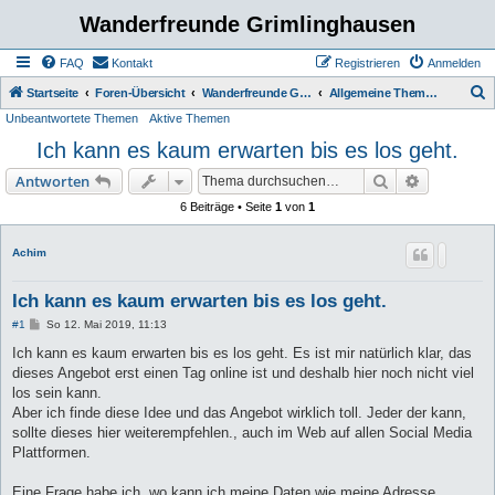
Wanderfreunde Grimlinghausen
FAQ
Kontakt
Registrieren
Anmelden
S
Startseite
Foren-Übersicht
Wanderfreunde Grimmlinghausen
Allgemeine Themen / Diskussionen
Unbeantwortete Themen
Aktive Themen
u
Ich kann es kaum erwarten bis es los geht.
c
h
Suche
Erweiterte
Antworten
e
6 Beiträge • Seite
1
von
1
Achim
Ich kann es kaum erwarten bis es los geht.
B
#1
So 12. Mai 2019, 11:13
e
i
Ich kann es kaum erwarten bis es los geht. Es ist mir natürlich klar, das
t
dieses Angebot erst einen Tag online ist und deshalb hier noch nicht viel
r
a
los sein kann.
g
Aber ich finde diese Idee und das Angebot wirklich toll. Jeder der kann,
sollte dieses hier weiterempfehlen., auch im Web auf allen Social Media
Plattformen.
Eine Frage habe ich, wo kann ich meine Daten wie meine Adresse