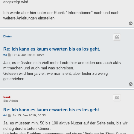
angezeigt wird.
Ich werde aber hier unter der Rubrik "Informationen" nach und nach
weitere Anleitungen einstellen.
Dieter
Re: Ich kann es kaum erwarten bis es los geht.
B
#3
Fr 14. Jun 2019, 18:26
e
i
Jau, es müssten sich viell mehr Leute hier anmelden und auch aktiv
t
mitmachen und auch mal was schreiben.
r
a
Gelesen wird hier ja viel, wie man sieht, aber leider zu wenig
g
geschrieben.
frank
Site Admin
Re: Ich kann es kaum erwarten bis es los geht.
B
#4
Sa 15. Jun 2019, 06:33
e
i
Ja, es müssten min. 50 bis 100 aktive Nutzer auf der Seite sein, bis wir
t
richtig durchstarten können.
r
a
Ich habe das Problem angegangen und etwas Werbung im Stadt Kurier