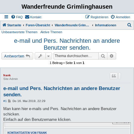
Wanderfreunde Grimlinghausen
FAQ
Kontakt
Registrieren
Anmelden
S
Startseite
Foren-Übersicht
Wanderfreunde Grimmlinghausen
Informationen
Unbeantwortete Themen
Aktive Themen
u
e-mail und Pers. Nachrichten an andere
c
Benutzer senden.
h
e
Suche
Erweiterte
Antworten
1 Beitrag • Seite
1
von
1
frank
Site Admin
e-mail und Pers. Nachrichten an andere Benutzer
senden.
B
#1
Do 16. Mai 2019, 22:29
e
i
Man kann hier e-mails und Pers. Nachrichten an andere Benutzer
t
schicken.
r
a
Einfach auf den Benutzername klicken.
g