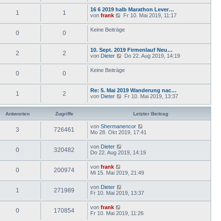
a
16 6 2019 halb Marathon Lever…
g
1
1
N
von
frank
Fr 10. Mai 2019, 11:17
e
u
Keine Beiträge
0
0
e
s
t
10. Sept. 2019 Firmenlauf Neu…
e
2
2
N
von
Dieter
Do 22. Aug 2019, 14:19
r
e
B
u
e
Keine Beiträge
0
0
e
i
s
t
t
r
Re: 5. Mai 2019 Wanderung nac…
e
a
1
2
N
von
Dieter
Fr 10. Mai 2019, 13:37
r
g
e
B
u
e
e
Antworten
Zugriffe
Letzter Beitrag
i
s
t
t
von
Shermanencor
r
3
726461
e
Mo 28. Okt 2019, 17:41
a
r
g
B
von
Dieter
e
0
320482
Do 22. Aug 2019, 14:19
i
t
von
frank
r
0
200974
Mi 15. Mai 2019, 21:49
a
g
von
Dieter
1
271989
Fr 10. Mai 2019, 13:37
von
frank
0
170854
Fr 10. Mai 2019, 11:26