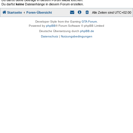
Du darfst deine Beiträge in diesem Forum
nicht
löschen.
Du darfst
keine
Dateianhänge in diesem Forum erstellen.
Startseite
Foren-Übersicht
Alle Zeiten sind
UTC+02:00
Developer Style from the Gaming
GTA Forum
.
Powered by
phpBB
® Forum Software © phpBB Limited
Deutsche Übersetzung durch
phpBB.de
Datenschutz
|
Nutzungsbedingungen