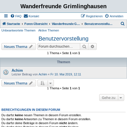
Wanderfreunde Grimlinghausen
FAQ
Kontakt
Registrieren
Anmelden
S
Startseite
Foren-Übersicht
Wanderfreunde Grimmlinghausen
Benutzervorstellung
Unbeantwortete Themen
Aktive Themen
u
Benutzervorstellung
c
h
Suche
Erweiterte Suche
Neues Thema
e
1 Thema • Seite
1
von
1
Themen
Achim
Letzter Beitrag von
Achim
«
Fr 10. Mai 2019, 12:11
Neues Thema
1 Thema • Seite
1
von
1
Gehe zu
BERECHTIGUNGEN IN DIESEM FORUM
Du darfst
keine
neuen Themen in diesem Forum erstellen.
Du darfst
keine
Antworten zu Themen in diesem Forum erstellen.
Du darfst deine Beiträge in diesem Forum
nicht
ändern.