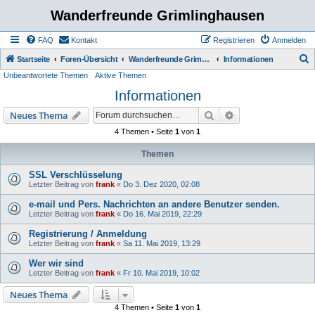
Wanderfreunde Grimlinghausen
FAQ
Kontakt
Registrieren
Anmelden
S
Startseite
Foren-Übersicht
Wanderfreunde Grimmlinghausen
Informationen
Unbeantwortete Themen
Aktive Themen
u
Informationen
c
h
Suche
Erweiterte Suche
Neues Thema
e
4 Themen • Seite
1
von
1
Themen
SSL Verschlüsselung
Letzter Beitrag von
frank
«
Do 3. Dez 2020, 02:08
e-mail und Pers. Nachrichten an andere Benutzer senden.
Letzter Beitrag von
frank
«
Do 16. Mai 2019, 22:29
Registrierung / Anmeldung
Letzter Beitrag von
frank
«
Sa 11. Mai 2019, 13:29
Wer wir sind
Letzter Beitrag von
frank
«
Fr 10. Mai 2019, 10:02
Neues Thema
4 Themen • Seite
1
von
1