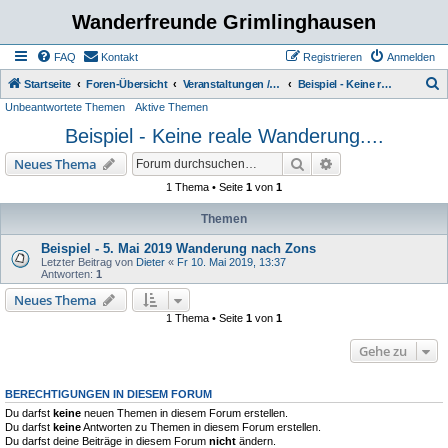
Wanderfreunde Grimlinghausen
FAQ
Kontakt
Registrieren
Anmelden
S
Startseite
Foren-Übersicht
Veranstaltungen / Wanderungen
Beispiel - Keine reale Wanderung....
Unbeantwortete Themen
Aktive Themen
u
Beispiel - Keine reale Wanderung....
c
h
Suche
Erweiterte Suche
Neues Thema
e
1 Thema • Seite
1
von
1
Themen
Beispiel - 5. Mai 2019 Wanderung nach Zons
Letzter Beitrag von
Dieter
«
Fr 10. Mai 2019, 13:37
Antworten:
1
Neues Thema
1 Thema • Seite
1
von
1
Gehe zu
BERECHTIGUNGEN IN DIESEM FORUM
Du darfst
keine
neuen Themen in diesem Forum erstellen.
Du darfst
keine
Antworten zu Themen in diesem Forum erstellen.
Du darfst deine Beiträge in diesem Forum
nicht
ändern.