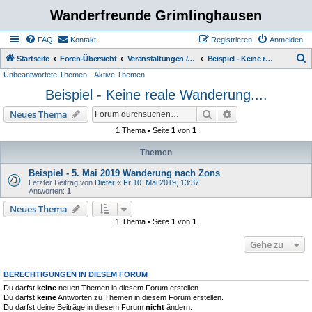
Wanderfreunde Grimlinghausen
FAQ
Kontakt
Registrieren
Anmelden
S
Startseite
Foren-Übersicht
Veranstaltungen / Wanderungen
Beispiel - Keine reale Wanderung....
Unbeantwortete Themen
Aktive Themen
u
Beispiel - Keine reale Wanderung....
c
h
Suche
Erweiterte Suche
Neues Thema
e
1 Thema • Seite
1
von
1
Themen
Beispiel - 5. Mai 2019 Wanderung nach Zons
Letzter Beitrag von
Dieter
«
Fr 10. Mai 2019, 13:37
Antworten:
1
Neues Thema
1 Thema • Seite
1
von
1
Gehe zu
BERECHTIGUNGEN IN DIESEM FORUM
Du darfst
keine
neuen Themen in diesem Forum erstellen.
Du darfst
keine
Antworten zu Themen in diesem Forum erstellen.
Du darfst deine Beiträge in diesem Forum
nicht
ändern.