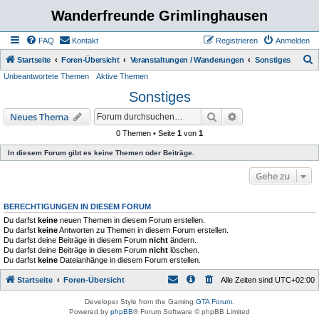
Wanderfreunde Grimlinghausen
FAQ
Kontakt
Registrieren
Anmelden
S
Startseite
Foren-Übersicht
Veranstaltungen / Wanderungen
Sonstiges
Unbeantwortete Themen
Aktive Themen
u
Sonstiges
c
h
Suche
Erweiterte Suche
Neues Thema
e
0 Themen • Seite
1
von
1
In diesem Forum gibt es keine Themen oder Beiträge.
Gehe zu
BERECHTIGUNGEN IN DIESEM FORUM
Du darfst
keine
neuen Themen in diesem Forum erstellen.
Du darfst
keine
Antworten zu Themen in diesem Forum erstellen.
Du darfst deine Beiträge in diesem Forum
nicht
ändern.
Du darfst deine Beiträge in diesem Forum
nicht
löschen.
Du darfst
keine
Dateianhänge in diesem Forum erstellen.
Startseite
Foren-Übersicht
Alle Zeiten sind
UTC+02:00
Developer Style from the Gaming
GTA Forum
.
Powered by
phpBB
® Forum Software © phpBB Limited