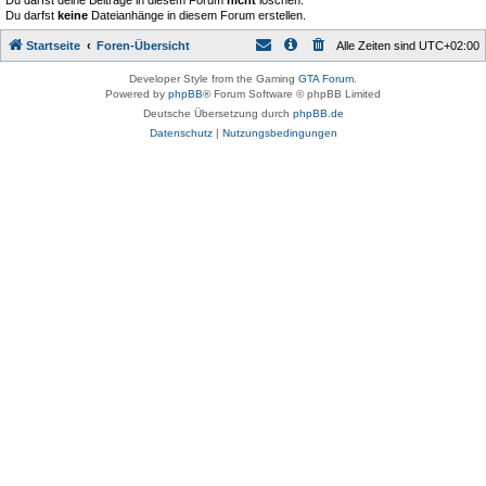
Du darfst deine Beiträge in diesem Forum
nicht
löschen.
Du darfst
keine
Dateianhänge in diesem Forum erstellen.
Startseite
Foren-Übersicht
Alle Zeiten sind
UTC+02:00
Developer Style from the Gaming
GTA Forum
.
Powered by
phpBB
® Forum Software © phpBB Limited
Deutsche Übersetzung durch
phpBB.de
Datenschutz
|
Nutzungsbedingungen