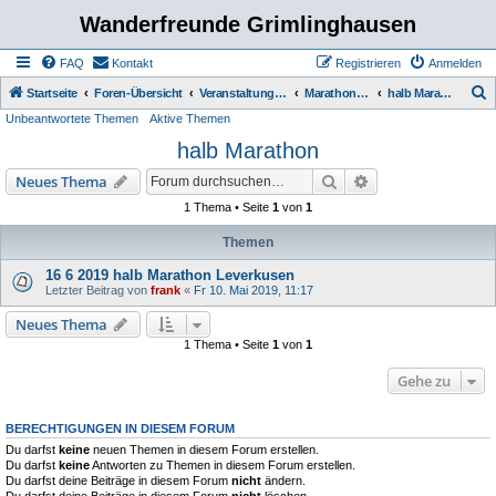
Wanderfreunde Grimlinghausen
FAQ
Kontakt
Registrieren
Anmelden
S
Startseite
Foren-Übersicht
Veranstaltungen / Wanderungen
Marathon / halb Marathon
halb Marathon
Unbeantwortete Themen
Aktive Themen
u
halb Marathon
c
h
Suche
Erweiterte Suche
Neues Thema
e
1 Thema • Seite
1
von
1
Themen
16 6 2019 halb Marathon Leverkusen
Letzter Beitrag von
frank
«
Fr 10. Mai 2019, 11:17
Neues Thema
1 Thema • Seite
1
von
1
Gehe zu
BERECHTIGUNGEN IN DIESEM FORUM
Du darfst
keine
neuen Themen in diesem Forum erstellen.
Du darfst
keine
Antworten zu Themen in diesem Forum erstellen.
Du darfst deine Beiträge in diesem Forum
nicht
ändern.