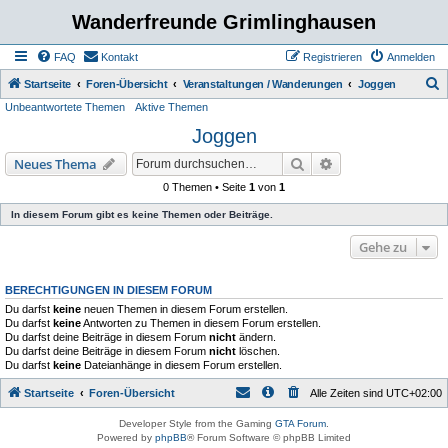
Wanderfreunde Grimlinghausen
FAQ
Kontakt
Registrieren
Anmelden
S
Startseite
Foren-Übersicht
Veranstaltungen / Wanderungen
Joggen
Unbeantwortete Themen
Aktive Themen
u
Joggen
c
h
Suche
Erweiterte Suche
Neues Thema
e
0 Themen • Seite
1
von
1
In diesem Forum gibt es keine Themen oder Beiträge.
Gehe zu
BERECHTIGUNGEN IN DIESEM FORUM
Du darfst
keine
neuen Themen in diesem Forum erstellen.
Du darfst
keine
Antworten zu Themen in diesem Forum erstellen.
Du darfst deine Beiträge in diesem Forum
nicht
ändern.
Du darfst deine Beiträge in diesem Forum
nicht
löschen.
Du darfst
keine
Dateianhänge in diesem Forum erstellen.
Startseite
Foren-Übersicht
Alle Zeiten sind
UTC+02:00
Developer Style from the Gaming
GTA Forum
.
Powered by
phpBB
® Forum Software © phpBB Limited