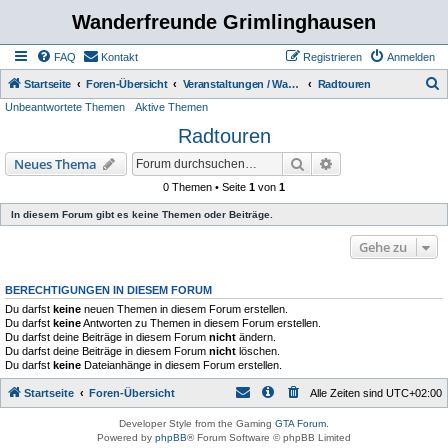
Wanderfreunde Grimlinghausen
FAQ
Kontakt
Registrieren
Anmelden
S
Startseite
Foren-Übersicht
Veranstaltungen / Wanderungen
Radtouren
Unbeantwortete Themen
Aktive Themen
u
Radtouren
c
h
Suche
Erweiterte Suche
Neues Thema
e
0 Themen • Seite
1
von
1
In diesem Forum gibt es keine Themen oder Beiträge.
Gehe zu
BERECHTIGUNGEN IN DIESEM FORUM
Du darfst
keine
neuen Themen in diesem Forum erstellen.
Du darfst
keine
Antworten zu Themen in diesem Forum erstellen.
Du darfst deine Beiträge in diesem Forum
nicht
ändern.
Du darfst deine Beiträge in diesem Forum
nicht
löschen.
Du darfst
keine
Dateianhänge in diesem Forum erstellen.
Startseite
Foren-Übersicht
Alle Zeiten sind
UTC+02:00
Developer Style from the Gaming
GTA Forum
.
Powered by
phpBB
® Forum Software © phpBB Limited