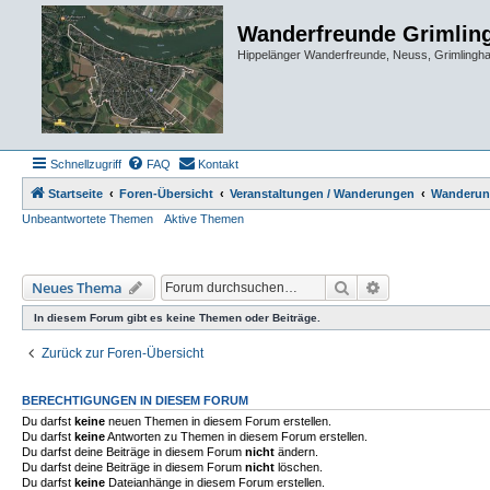
Wanderfreunde Grimlin
Hippelänger Wanderfreunde, Neuss, Grimling
Schnellzugriff
FAQ
Kontakt
Startseite
Foren-Übersicht
Veranstaltungen / Wanderungen
Wanderun
Unbeantwortete Themen
Aktive Themen
Suche
Erweiterte Such
Neues Thema
In diesem Forum gibt es keine Themen oder Beiträge.
Zurück zur Foren-Übersicht
BERECHTIGUNGEN IN DIESEM FORUM
Du darfst
keine
neuen Themen in diesem Forum erstellen.
Du darfst
keine
Antworten zu Themen in diesem Forum erstellen.
Du darfst deine Beiträge in diesem Forum
nicht
ändern.
Du darfst deine Beiträge in diesem Forum
nicht
löschen.
Du darfst
keine
Dateianhänge in diesem Forum erstellen.