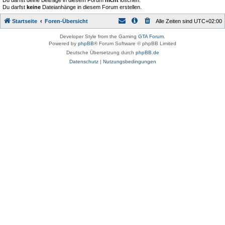
Du darfst deine Beiträge in diesem Forum
nicht
löschen.
Du darfst
keine
Dateianhänge in diesem Forum erstellen.
Startseite
Foren-Übersicht
Alle Zeiten sind
UTC+02:00
Developer Style from the Gaming
GTA Forum
.
Powered by
phpBB
® Forum Software © phpBB Limited
Deutsche Übersetzung durch
phpBB.de
Datenschutz
|
Nutzungsbedingungen