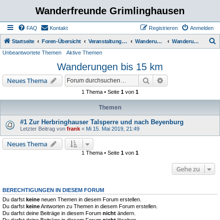
Wanderfreunde Grimlinghausen
FAQ
Kontakt
Registrieren
Anmelden
S
Startseite
Foren-Übersicht
Veranstaltungen / Wanderungen
Wanderungen
Wanderungen bis 15 km
Unbeantwortete Themen
Aktive Themen
u
Wanderungen bis 15 km
c
h
Suche
Erweiterte Suche
Neues Thema
e
1 Thema • Seite
1
von
1
Themen
#1 Zur Herbringhauser Talsperre und nach Beyenburg
Letzter Beitrag von
frank
«
Mi 15. Mai 2019, 21:49
Neues Thema
1 Thema • Seite
1
von
1
Gehe zu
BERECHTIGUNGEN IN DIESEM FORUM
Du darfst
keine
neuen Themen in diesem Forum erstellen.
Du darfst
keine
Antworten zu Themen in diesem Forum erstellen.
Du darfst deine Beiträge in diesem Forum
nicht
ändern.