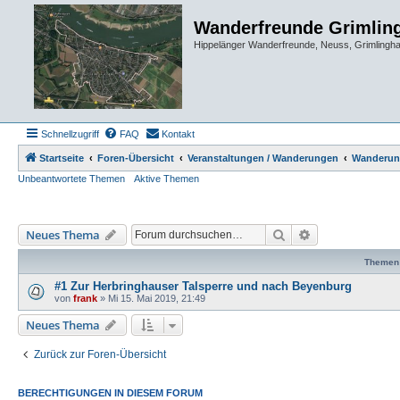
Wanderfreunde Grimlin
Hippelänger Wanderfreunde, Neuss, Grimling
Schnellzugriff
FAQ
Kontakt
Startseite
Foren-Übersicht
Veranstaltungen / Wanderungen
Wanderun
Unbeantwortete Themen
Aktive Themen
Suche
Erweiterte Such
Neues Thema
Themen
#1 Zur Herbringhauser Talsperre und nach Beyenburg
von
frank
»
Mi 15. Mai 2019, 21:49
Neues Thema
Zurück zur Foren-Übersicht
BERECHTIGUNGEN IN DIESEM FORUM