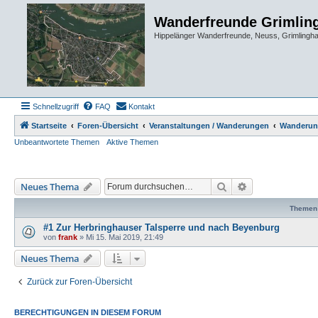
Wanderfreunde Grimlin
Hippelänger Wanderfreunde, Neuss, Grimling
Schnellzugriff
FAQ
Kontakt
Startseite
Foren-Übersicht
Veranstaltungen / Wanderungen
Wanderun
Unbeantwortete Themen
Aktive Themen
Suche
Erweiterte Such
Neues Thema
Themen
#1 Zur Herbringhauser Talsperre und nach Beyenburg
von
frank
»
Mi 15. Mai 2019, 21:49
Neues Thema
Zurück zur Foren-Übersicht
BERECHTIGUNGEN IN DIESEM FORUM