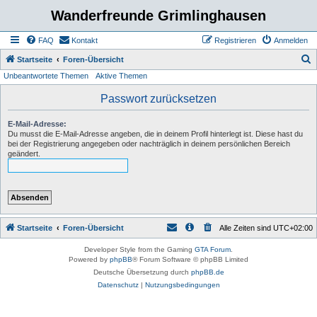
Wanderfreunde Grimlinghausen
FAQ
Kontakt
Registrieren
Anmelden
S
Startseite
Foren-Übersicht
Unbeantwortete Themen
Aktive Themen
u
c
Passwort zurücksetzen
h
E-Mail-Adresse:
e
Du musst die E-Mail-Adresse angeben, die in deinem Profil hinterlegt ist. Diese hast du
bei der Registrierung angegeben oder nachträglich in deinem persönlichen Bereich
geändert.
Startseite
Foren-Übersicht
Alle Zeiten sind
UTC+02:00
Developer Style from the Gaming
GTA Forum
.
Powered by
phpBB
® Forum Software © phpBB Limited
Deutsche Übersetzung durch
phpBB.de
Datenschutz
|
Nutzungsbedingungen