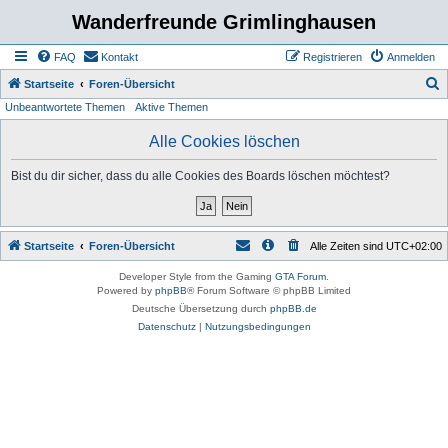
Wanderfreunde Grimlinghausen
FAQ
Kontakt
Registrieren
Anmelden
S
Startseite
Foren-Übersicht
Unbeantwortete Themen
Aktive Themen
u
c
Alle Cookies löschen
h
Bist du dir sicher, dass du alle Cookies des Boards löschen möchtest?
e
Startseite
Foren-Übersicht
Alle Zeiten sind
UTC+02:00
Developer Style from the Gaming
GTA Forum
.
Powered by
phpBB
® Forum Software © phpBB Limited
Deutsche Übersetzung durch
phpBB.de
Datenschutz
|
Nutzungsbedingungen