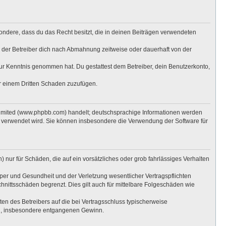
esondere, dass du das Recht besitzt, die in deinen Beiträgen verwendeten
 der Betreiber dich nach Abmahnung zeitweise oder dauerhaft von der
t zur Kenntnis genommen hat. Du gestattest dem Betreiber, dein Benutzerkonto,
er einem Dritten Schaden zuzufügen.
Limited (www.phpbb.com) handelt; deutschsprachige Informationen werden
e verwendet wird. Sie können insbesondere die Verwendung der Software für
 nur für Schäden, die auf ein vorsätzliches oder grob fahrlässiges Verhalten
per und Gesundheit und der Verletzung wesentlicher Vertragspflichten
hnittsschäden begrenzt. Dies gilt auch für mittelbare Folgeschäden wie
n des Betreibers auf die bei Vertragsschluss typischerweise
en, insbesondere entgangenen Gewinn.