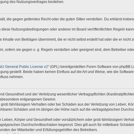
digung des Nutzungsvertrages bestehen.
nthält, die gegen geltendes Recht oder die guten Sitten verstoßen. Du erklärst insb
n diese Nutzungsbedingungen oder anderer im Board veröffentlichten Regeln kann
 Inhalte von Beiträgen übernimmt, die er nicht selbst erstellt hat oder die er nich
rn, sofern sie gegen o. g. Regeln verstoßen oder geeignet sind, dem Betreiber od
U General Public License v2
“ (GPL) bereitgestellten Foren-Software von phpBB 
ng gestellt. Beide haben keinen Einfluss auf die Art und Weise, wie die Softwar
nfluss nehmen.
d Gesundheit und der Verletzung wesentlicher Vertragspflichten (Kardinalpflichten)
e insbesondere entgangenen Gewinn.
 grob fahrlässigem Verhalten oder bei Schäden aus der Verletzung von Leben, Kör
rsehbaren Schäden und im übrigen der Höhe nach auf die vertragstypischen Durchsc
 Leben, Körper und Gesundheit oder vorsätzlichem oder grob fahrlässigem Verhalte
gstypischen Durchschnittsschäden begrenzt. Dies gilt auch für mittelbare Schäd
sten der Mitarbeiter und Erfüllungsgehilfen des Betreibers.