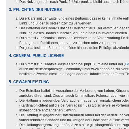
Das Nutzungsrecht nach Punkt 2, Unterpunkt a bleibt auch nach Kün
3. PFLICHTEN DES NUTZERS
Du erklärst mit der Erstellung eines Beitrags, dass er keine Inhalte e
Links und Bilder zu setzen bzw. zu verwenden.
Der Betreiber des Boards übt das Hausrecht aus. Bei Verstößen gege
Nutzung dieses Boards ausschließen und dir ein Hausverbot erteilen.
Du nimmst zur Kenntnis, dass der Betreiber keine Verantwortung für die
Beiträge und Funktionen jederzeit zu löschen oder zu sperren.
Du gestattest dem Betreiber darüber hinaus, deine Beiträge abzuände
4. GENERAL PUBLIC LICENSE
Du nimmst zur Kenntnis, dass es sich bei phpBB um eine unter der „
GN
durch die deutschsprachige Community unter www.phpbb.de zur Verfügu
bestimmte Zwecke nicht untersagen oder auf Inhalte fremder Foren Ei
5. GEWÄHRLEISTUNG
Der Betreiber haftet mit Ausnahme der Verletzung von Leben, Körper un
zurückzuführen sind. Dies gilt auch für mittelbare Folgeschäden wi
Die Haftung ist gegenüber Verbrauchern außer bei vorsätzlichem oder
(Kardinalpflichten) auf die bei Vertragsschluss typischerweise vorhe
insbesondere entgangenen Gewinn.
Die Haftung ist gegenüber Unternehmern außer bei der Verletzung von
vorhersehbaren Schäden und im Übrigen der Höhe nach auf die vertra
Die Haftungsbegrenzung der Absätze a bis c gilt sinngemäß auch zugun