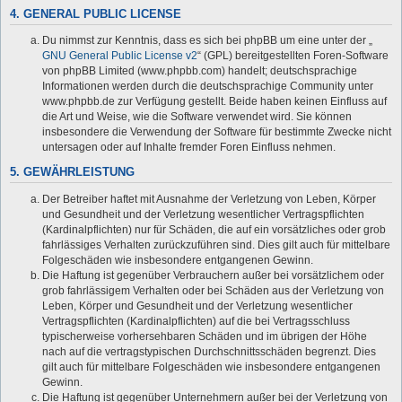
4. GENERAL PUBLIC LICENSE
Du nimmst zur Kenntnis, dass es sich bei phpBB um eine unter der „
GNU General Public License v2
“ (GPL) bereitgestellten Foren-Software
von phpBB Limited (www.phpbb.com) handelt; deutschsprachige
Informationen werden durch die deutschsprachige Community unter
www.phpbb.de zur Verfügung gestellt. Beide haben keinen Einfluss auf
die Art und Weise, wie die Software verwendet wird. Sie können
insbesondere die Verwendung der Software für bestimmte Zwecke nicht
untersagen oder auf Inhalte fremder Foren Einfluss nehmen.
5. GEWÄHRLEISTUNG
Der Betreiber haftet mit Ausnahme der Verletzung von Leben, Körper
und Gesundheit und der Verletzung wesentlicher Vertragspflichten
(Kardinalpflichten) nur für Schäden, die auf ein vorsätzliches oder grob
fahrlässiges Verhalten zurückzuführen sind. Dies gilt auch für mittelbare
Folgeschäden wie insbesondere entgangenen Gewinn.
Die Haftung ist gegenüber Verbrauchern außer bei vorsätzlichem oder
grob fahrlässigem Verhalten oder bei Schäden aus der Verletzung von
Leben, Körper und Gesundheit und der Verletzung wesentlicher
Vertragspflichten (Kardinalpflichten) auf die bei Vertragsschluss
typischerweise vorhersehbaren Schäden und im übrigen der Höhe
nach auf die vertragstypischen Durchschnittsschäden begrenzt. Dies
gilt auch für mittelbare Folgeschäden wie insbesondere entgangenen
Gewinn.
Die Haftung ist gegenüber Unternehmern außer bei der Verletzung von