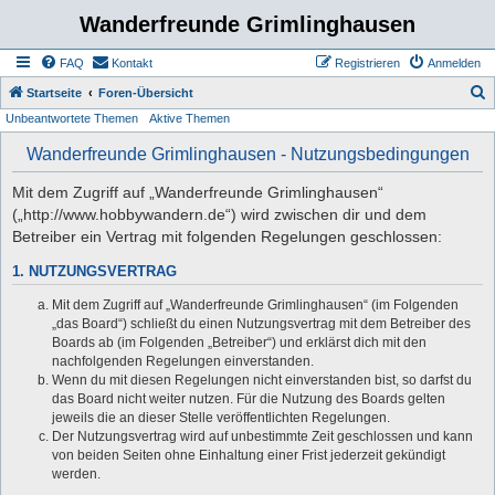
Wanderfreunde Grimlinghausen
FAQ
Kontakt
Registrieren
Anmelden
S
Startseite
Foren-Übersicht
Unbeantwortete Themen
Aktive Themen
u
c
Wanderfreunde Grimlinghausen - Nutzungsbedingungen
h
Mit dem Zugriff auf „Wanderfreunde Grimlinghausen“
e
(„http://www.hobbywandern.de“) wird zwischen dir und dem
Betreiber ein Vertrag mit folgenden Regelungen geschlossen:
1. NUTZUNGSVERTRAG
Mit dem Zugriff auf „Wanderfreunde Grimlinghausen“ (im Folgenden
„das Board“) schließt du einen Nutzungsvertrag mit dem Betreiber des
Boards ab (im Folgenden „Betreiber“) und erklärst dich mit den
nachfolgenden Regelungen einverstanden.
Wenn du mit diesen Regelungen nicht einverstanden bist, so darfst du
das Board nicht weiter nutzen. Für die Nutzung des Boards gelten
jeweils die an dieser Stelle veröffentlichten Regelungen.
Der Nutzungsvertrag wird auf unbestimmte Zeit geschlossen und kann
von beiden Seiten ohne Einhaltung einer Frist jederzeit gekündigt
werden.