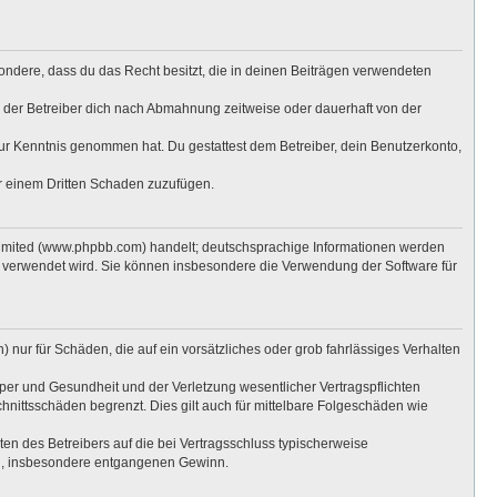
esondere, dass du das Recht besitzt, die in deinen Beiträgen verwendeten
 der Betreiber dich nach Abmahnung zeitweise oder dauerhaft von der
t zur Kenntnis genommen hat. Du gestattest dem Betreiber, dein Benutzerkonto,
er einem Dritten Schaden zuzufügen.
Limited (www.phpbb.com) handelt; deutschsprachige Informationen werden
e verwendet wird. Sie können insbesondere die Verwendung der Software für
 nur für Schäden, die auf ein vorsätzliches oder grob fahrlässiges Verhalten
per und Gesundheit und der Verletzung wesentlicher Vertragspflichten
hnittsschäden begrenzt. Dies gilt auch für mittelbare Folgeschäden wie
n des Betreibers auf die bei Vertragsschluss typischerweise
en, insbesondere entgangenen Gewinn.