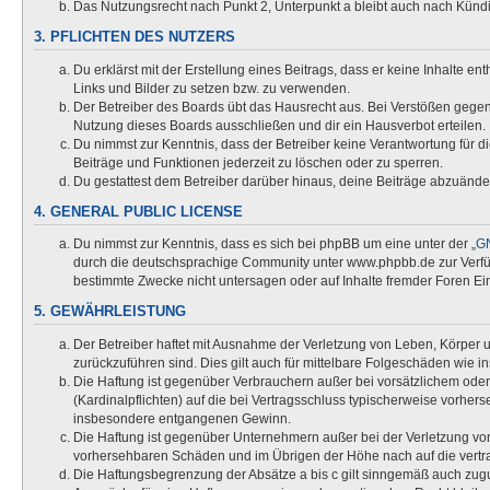
Das Nutzungsrecht nach Punkt 2, Unterpunkt a bleibt auch nach Kün
3. PFLICHTEN DES NUTZERS
Du erklärst mit der Erstellung eines Beitrags, dass er keine Inhalte e
Links und Bilder zu setzen bzw. zu verwenden.
Der Betreiber des Boards übt das Hausrecht aus. Bei Verstößen gege
Nutzung dieses Boards ausschließen und dir ein Hausverbot erteilen.
Du nimmst zur Kenntnis, dass der Betreiber keine Verantwortung für die
Beiträge und Funktionen jederzeit zu löschen oder zu sperren.
Du gestattest dem Betreiber darüber hinaus, deine Beiträge abzuände
4. GENERAL PUBLIC LICENSE
Du nimmst zur Kenntnis, dass es sich bei phpBB um eine unter der „
GN
durch die deutschsprachige Community unter www.phpbb.de zur Verfügu
bestimmte Zwecke nicht untersagen oder auf Inhalte fremder Foren Ei
5. GEWÄHRLEISTUNG
Der Betreiber haftet mit Ausnahme der Verletzung von Leben, Körper un
zurückzuführen sind. Dies gilt auch für mittelbare Folgeschäden wi
Die Haftung ist gegenüber Verbrauchern außer bei vorsätzlichem oder
(Kardinalpflichten) auf die bei Vertragsschluss typischerweise vorhe
insbesondere entgangenen Gewinn.
Die Haftung ist gegenüber Unternehmern außer bei der Verletzung von
vorhersehbaren Schäden und im Übrigen der Höhe nach auf die vertra
Die Haftungsbegrenzung der Absätze a bis c gilt sinngemäß auch zugun