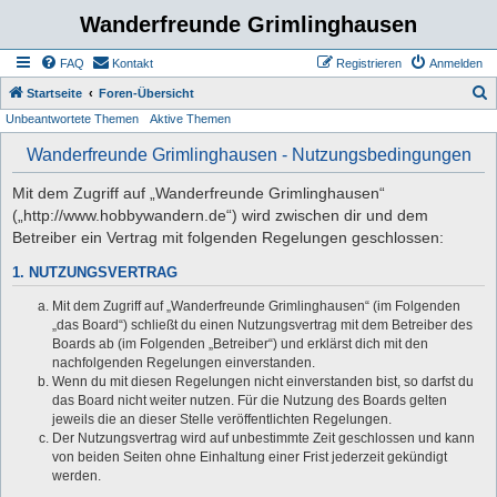
Wanderfreunde Grimlinghausen
FAQ
Kontakt
Registrieren
Anmelden
S
Startseite
Foren-Übersicht
Unbeantwortete Themen
Aktive Themen
u
c
Wanderfreunde Grimlinghausen - Nutzungsbedingungen
h
Mit dem Zugriff auf „Wanderfreunde Grimlinghausen“
e
(„http://www.hobbywandern.de“) wird zwischen dir und dem
Betreiber ein Vertrag mit folgenden Regelungen geschlossen:
1. NUTZUNGSVERTRAG
Mit dem Zugriff auf „Wanderfreunde Grimlinghausen“ (im Folgenden
„das Board“) schließt du einen Nutzungsvertrag mit dem Betreiber des
Boards ab (im Folgenden „Betreiber“) und erklärst dich mit den
nachfolgenden Regelungen einverstanden.
Wenn du mit diesen Regelungen nicht einverstanden bist, so darfst du
das Board nicht weiter nutzen. Für die Nutzung des Boards gelten
jeweils die an dieser Stelle veröffentlichten Regelungen.
Der Nutzungsvertrag wird auf unbestimmte Zeit geschlossen und kann
von beiden Seiten ohne Einhaltung einer Frist jederzeit gekündigt
werden.