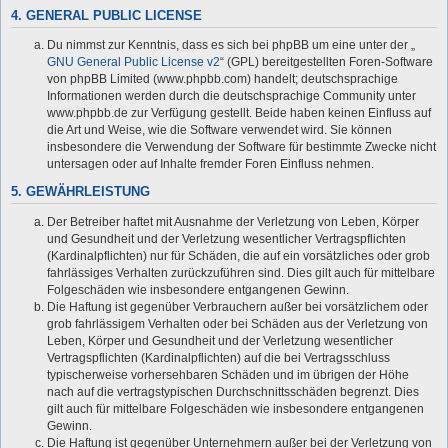
4. GENERAL PUBLIC LICENSE
Du nimmst zur Kenntnis, dass es sich bei phpBB um eine unter der „
GNU General Public License v2
“ (GPL) bereitgestellten Foren-Software
von phpBB Limited (www.phpbb.com) handelt; deutschsprachige
Informationen werden durch die deutschsprachige Community unter
www.phpbb.de zur Verfügung gestellt. Beide haben keinen Einfluss auf
die Art und Weise, wie die Software verwendet wird. Sie können
insbesondere die Verwendung der Software für bestimmte Zwecke nicht
untersagen oder auf Inhalte fremder Foren Einfluss nehmen.
5. GEWÄHRLEISTUNG
Der Betreiber haftet mit Ausnahme der Verletzung von Leben, Körper
und Gesundheit und der Verletzung wesentlicher Vertragspflichten
(Kardinalpflichten) nur für Schäden, die auf ein vorsätzliches oder grob
fahrlässiges Verhalten zurückzuführen sind. Dies gilt auch für mittelbare
Folgeschäden wie insbesondere entgangenen Gewinn.
Die Haftung ist gegenüber Verbrauchern außer bei vorsätzlichem oder
grob fahrlässigem Verhalten oder bei Schäden aus der Verletzung von
Leben, Körper und Gesundheit und der Verletzung wesentlicher
Vertragspflichten (Kardinalpflichten) auf die bei Vertragsschluss
typischerweise vorhersehbaren Schäden und im übrigen der Höhe
nach auf die vertragstypischen Durchschnittsschäden begrenzt. Dies
gilt auch für mittelbare Folgeschäden wie insbesondere entgangenen
Gewinn.
Die Haftung ist gegenüber Unternehmern außer bei der Verletzung von