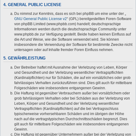
4. GENERAL PUBLIC LICENSE
Du nimmst zur Kenntnis, dass es sich bei phpBB um eine unter der „
GNU General Public License v2
“ (GPL) bereitgestellten Foren-Software
von phpBB Limited (www.phpbb.com) handelt; deutschsprachige
Informationen werden durch die deutschsprachige Community unter
www.phpbb.de zur Verfügung gestellt. Beide haben keinen Einfluss auf
die Art und Weise, wie die Software verwendet wird. Sie können
insbesondere die Verwendung der Software für bestimmte Zwecke nicht
untersagen oder auf Inhalte fremder Foren Einfluss nehmen.
5. GEWÄHRLEISTUNG
Der Betreiber haftet mit Ausnahme der Verletzung von Leben, Körper
und Gesundheit und der Verletzung wesentlicher Vertragspflichten
(Kardinalpflichten) nur für Schäden, die auf ein vorsätzliches oder grob
fahrlässiges Verhalten zurückzuführen sind. Dies gilt auch für mittelbare
Folgeschäden wie insbesondere entgangenen Gewinn.
Die Haftung ist gegenüber Verbrauchern außer bei vorsätzlichem oder
grob fahrlässigem Verhalten oder bei Schäden aus der Verletzung von
Leben, Körper und Gesundheit und der Verletzung wesentlicher
Vertragspflichten (Kardinalpflichten) auf die bei Vertragsschluss
typischerweise vorhersehbaren Schäden und im übrigen der Höhe
nach auf die vertragstypischen Durchschnittsschäden begrenzt. Dies
gilt auch für mittelbare Folgeschäden wie insbesondere entgangenen
Gewinn.
Die Haftung ist gegenüber Unternehmern außer bei der Verletzung von