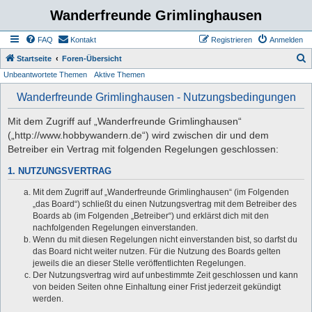
Wanderfreunde Grimlinghausen
FAQ
Kontakt
Registrieren
Anmelden
S
Startseite
Foren-Übersicht
Unbeantwortete Themen
Aktive Themen
u
c
Wanderfreunde Grimlinghausen - Nutzungsbedingungen
h
Mit dem Zugriff auf „Wanderfreunde Grimlinghausen“
e
(„http://www.hobbywandern.de“) wird zwischen dir und dem
Betreiber ein Vertrag mit folgenden Regelungen geschlossen:
1. NUTZUNGSVERTRAG
Mit dem Zugriff auf „Wanderfreunde Grimlinghausen“ (im Folgenden
„das Board“) schließt du einen Nutzungsvertrag mit dem Betreiber des
Boards ab (im Folgenden „Betreiber“) und erklärst dich mit den
nachfolgenden Regelungen einverstanden.
Wenn du mit diesen Regelungen nicht einverstanden bist, so darfst du
das Board nicht weiter nutzen. Für die Nutzung des Boards gelten
jeweils die an dieser Stelle veröffentlichten Regelungen.
Der Nutzungsvertrag wird auf unbestimmte Zeit geschlossen und kann
von beiden Seiten ohne Einhaltung einer Frist jederzeit gekündigt
werden.