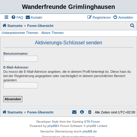
Wanderfreunde Grimlinghausen
FAQ
Kontakt
Registrieren
Anmelden
S
Startseite
Foren-Übersicht
Unbeantwortete Themen
Aktive Themen
u
c
Aktivierungs-Schlüssel senden
h
Benutzername:
e
E-Mail-Adresse:
Du musst die E-Mail-Adresse angeben, die in deinem Profil hinterlegt ist. Diese hast du
bei der Registrierung angegeben oder nachträglich in deinem persönlichen Bereich
geändert.
Startseite
Foren-Übersicht
Alle Zeiten sind
UTC+02:00
Developer Style from the Gaming
GTA Forum
.
Powered by
phpBB
® Forum Software © phpBB Limited
Deutsche Übersetzung durch
phpBB.de
Datenschutz
|
Nutzungsbedingungen