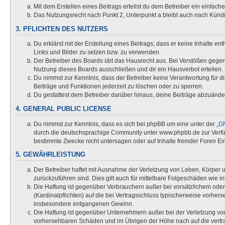
Mit dem Erstellen eines Beitrags erteilst du dem Betreiber ein einfac
Das Nutzungsrecht nach Punkt 2, Unterpunkt a bleibt auch nach Kün
3. PFLICHTEN DES NUTZERS
Du erklärst mit der Erstellung eines Beitrags, dass er keine Inhalte e
Links und Bilder zu setzen bzw. zu verwenden.
Der Betreiber des Boards übt das Hausrecht aus. Bei Verstößen gege
Nutzung dieses Boards ausschließen und dir ein Hausverbot erteilen.
Du nimmst zur Kenntnis, dass der Betreiber keine Verantwortung für die
Beiträge und Funktionen jederzeit zu löschen oder zu sperren.
Du gestattest dem Betreiber darüber hinaus, deine Beiträge abzuände
4. GENERAL PUBLIC LICENSE
Du nimmst zur Kenntnis, dass es sich bei phpBB um eine unter der „
GN
durch die deutschsprachige Community unter www.phpbb.de zur Verfügu
bestimmte Zwecke nicht untersagen oder auf Inhalte fremder Foren Ei
5. GEWÄHRLEISTUNG
Der Betreiber haftet mit Ausnahme der Verletzung von Leben, Körper un
zurückzuführen sind. Dies gilt auch für mittelbare Folgeschäden wi
Die Haftung ist gegenüber Verbrauchern außer bei vorsätzlichem oder
(Kardinalpflichten) auf die bei Vertragsschluss typischerweise vorhe
insbesondere entgangenen Gewinn.
Die Haftung ist gegenüber Unternehmern außer bei der Verletzung von
vorhersehbaren Schäden und im Übrigen der Höhe nach auf die vertra