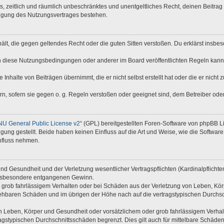
hes, zeitlich und räumlich unbeschränktes und unentgeltliches Recht, deinen Beitr
digung des Nutzungsvertrages bestehen.
nthält, die gegen geltendes Recht oder die guten Sitten verstoßen. Du erklärst insb
n diese Nutzungsbedingungen oder anderer im Board veröffentlichten Regeln kann
 Inhalte von Beiträgen übernimmt, die er nicht selbst erstellt hat oder die er nich
rn, sofern sie gegen o. g. Regeln verstoßen oder geeignet sind, dem Betreiber od
U General Public License v2
“ (GPL) bereitgestellten Foren-Software von phpBB 
ng gestellt. Beide haben keinen Einfluss auf die Art und Weise, wie die Softwar
nfluss nehmen.
d Gesundheit und der Verletzung wesentlicher Vertragspflichten (Kardinalpflichten)
e insbesondere entgangenen Gewinn.
 grob fahrlässigem Verhalten oder bei Schäden aus der Verletzung von Leben, Kör
rsehbaren Schäden und im übrigen der Höhe nach auf die vertragstypischen Durchsc
 Leben, Körper und Gesundheit oder vorsätzlichem oder grob fahrlässigem Verhalte
gstypischen Durchschnittsschäden begrenzt. Dies gilt auch für mittelbare Schäd