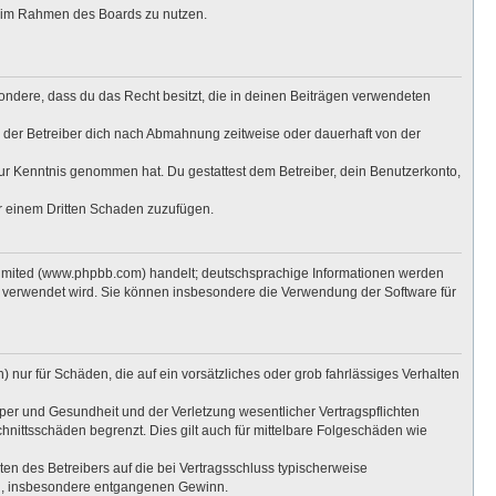
ag im Rahmen des Boards zu nutzen.
esondere, dass du das Recht besitzt, die in deinen Beiträgen verwendeten
 der Betreiber dich nach Abmahnung zeitweise oder dauerhaft von der
t zur Kenntnis genommen hat. Du gestattest dem Betreiber, dein Benutzerkonto,
er einem Dritten Schaden zuzufügen.
Limited (www.phpbb.com) handelt; deutschsprachige Informationen werden
e verwendet wird. Sie können insbesondere die Verwendung der Software für
 nur für Schäden, die auf ein vorsätzliches oder grob fahrlässiges Verhalten
per und Gesundheit und der Verletzung wesentlicher Vertragspflichten
hnittsschäden begrenzt. Dies gilt auch für mittelbare Folgeschäden wie
n des Betreibers auf die bei Vertragsschluss typischerweise
en, insbesondere entgangenen Gewinn.