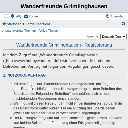
Wanderfreunde Grimlinghausen
FAQ
Kontakt
Anmelden
S
Startseite
Foren-Übersicht
Unbeantwortete Themen
Aktive Themen
u
Sprache:
c
Wanderfreunde Grimlinghausen - Registrierung
h
e
Mit dem Zugriff auf „Wanderfreunde Grimlinghausen“
(„http://www.hobbywandern.de“) wird zwischen dir und dem
Betreiber ein Vertrag mit folgenden Regelungen geschlossen:
1. NUTZUNGSVERTRAG
Mit dem Zugriff auf „Wanderfreunde Grimlinghausen“ (im Folgenden
„das Board“) schließt du einen Nutzungsvertrag mit dem Betreiber des
Boards ab (im Folgenden „Betreiber“) und erklärst dich mit den
nachfolgenden Regelungen einverstanden.
Wenn du mit diesen Regelungen nicht einverstanden bist, so darfst du
das Board nicht weiter nutzen. Für die Nutzung des Boards gelten
jeweils die an dieser Stelle veröffentlichten Regelungen.
Der Nutzungsvertrag wird auf unbestimmte Zeit geschlossen und kann
von beiden Seiten ohne Einhaltung einer Frist jederzeit gekündigt
werden.