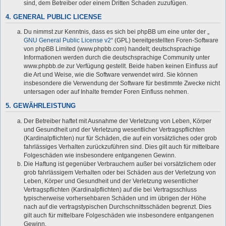
sind, dem Betreiber oder einem Dritten Schaden zuzufügen.
4. GENERAL PUBLIC LICENSE
Du nimmst zur Kenntnis, dass es sich bei phpBB um eine unter der „
GNU General Public License v2
“ (GPL) bereitgestellten Foren-Software
von phpBB Limited (www.phpbb.com) handelt; deutschsprachige
Informationen werden durch die deutschsprachige Community unter
www.phpbb.de zur Verfügung gestellt. Beide haben keinen Einfluss auf
die Art und Weise, wie die Software verwendet wird. Sie können
insbesondere die Verwendung der Software für bestimmte Zwecke nicht
untersagen oder auf Inhalte fremder Foren Einfluss nehmen.
5. GEWÄHRLEISTUNG
Der Betreiber haftet mit Ausnahme der Verletzung von Leben, Körper
und Gesundheit und der Verletzung wesentlicher Vertragspflichten
(Kardinalpflichten) nur für Schäden, die auf ein vorsätzliches oder grob
fahrlässiges Verhalten zurückzuführen sind. Dies gilt auch für mittelbare
Folgeschäden wie insbesondere entgangenen Gewinn.
Die Haftung ist gegenüber Verbrauchern außer bei vorsätzlichem oder
grob fahrlässigem Verhalten oder bei Schäden aus der Verletzung von
Leben, Körper und Gesundheit und der Verletzung wesentlicher
Vertragspflichten (Kardinalpflichten) auf die bei Vertragsschluss
typischerweise vorhersehbaren Schäden und im übrigen der Höhe
nach auf die vertragstypischen Durchschnittsschäden begrenzt. Dies
gilt auch für mittelbare Folgeschäden wie insbesondere entgangenen
Gewinn.