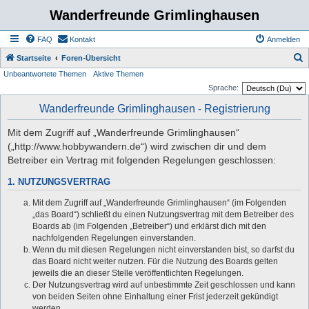
Wanderfreunde Grimlinghausen
FAQ
Kontakt
Anmelden
S
Startseite
Foren-Übersicht
Unbeantwortete Themen
Aktive Themen
u
Sprache:
c
Wanderfreunde Grimlinghausen - Registrierung
h
e
Mit dem Zugriff auf „Wanderfreunde Grimlinghausen“
(„http://www.hobbywandern.de“) wird zwischen dir und dem
Betreiber ein Vertrag mit folgenden Regelungen geschlossen:
1. NUTZUNGSVERTRAG
Mit dem Zugriff auf „Wanderfreunde Grimlinghausen“ (im Folgenden
„das Board“) schließt du einen Nutzungsvertrag mit dem Betreiber des
Boards ab (im Folgenden „Betreiber“) und erklärst dich mit den
nachfolgenden Regelungen einverstanden.
Wenn du mit diesen Regelungen nicht einverstanden bist, so darfst du
das Board nicht weiter nutzen. Für die Nutzung des Boards gelten
jeweils die an dieser Stelle veröffentlichten Regelungen.
Der Nutzungsvertrag wird auf unbestimmte Zeit geschlossen und kann
von beiden Seiten ohne Einhaltung einer Frist jederzeit gekündigt
werden.