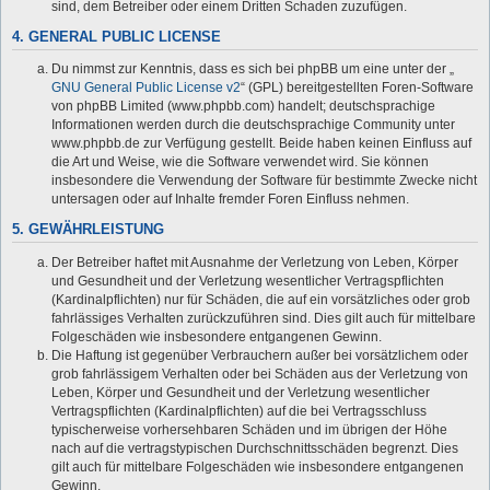
sind, dem Betreiber oder einem Dritten Schaden zuzufügen.
4. GENERAL PUBLIC LICENSE
Du nimmst zur Kenntnis, dass es sich bei phpBB um eine unter der „
GNU General Public License v2
“ (GPL) bereitgestellten Foren-Software
von phpBB Limited (www.phpbb.com) handelt; deutschsprachige
Informationen werden durch die deutschsprachige Community unter
www.phpbb.de zur Verfügung gestellt. Beide haben keinen Einfluss auf
die Art und Weise, wie die Software verwendet wird. Sie können
insbesondere die Verwendung der Software für bestimmte Zwecke nicht
untersagen oder auf Inhalte fremder Foren Einfluss nehmen.
5. GEWÄHRLEISTUNG
Der Betreiber haftet mit Ausnahme der Verletzung von Leben, Körper
und Gesundheit und der Verletzung wesentlicher Vertragspflichten
(Kardinalpflichten) nur für Schäden, die auf ein vorsätzliches oder grob
fahrlässiges Verhalten zurückzuführen sind. Dies gilt auch für mittelbare
Folgeschäden wie insbesondere entgangenen Gewinn.
Die Haftung ist gegenüber Verbrauchern außer bei vorsätzlichem oder
grob fahrlässigem Verhalten oder bei Schäden aus der Verletzung von
Leben, Körper und Gesundheit und der Verletzung wesentlicher
Vertragspflichten (Kardinalpflichten) auf die bei Vertragsschluss
typischerweise vorhersehbaren Schäden und im übrigen der Höhe
nach auf die vertragstypischen Durchschnittsschäden begrenzt. Dies
gilt auch für mittelbare Folgeschäden wie insbesondere entgangenen
Gewinn.