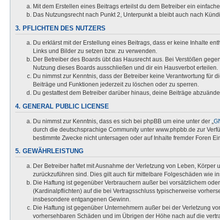
Mit dem Erstellen eines Beitrags erteilst du dem Betreiber ein einfac
Das Nutzungsrecht nach Punkt 2, Unterpunkt a bleibt auch nach Kün
3. PFLICHTEN DES NUTZERS
Du erklärst mit der Erstellung eines Beitrags, dass er keine Inhalte e
Links und Bilder zu setzen bzw. zu verwenden.
Der Betreiber des Boards übt das Hausrecht aus. Bei Verstößen gege
Nutzung dieses Boards ausschließen und dir ein Hausverbot erteilen.
Du nimmst zur Kenntnis, dass der Betreiber keine Verantwortung für die
Beiträge und Funktionen jederzeit zu löschen oder zu sperren.
Du gestattest dem Betreiber darüber hinaus, deine Beiträge abzuände
4. GENERAL PUBLIC LICENSE
Du nimmst zur Kenntnis, dass es sich bei phpBB um eine unter der „
GN
durch die deutschsprachige Community unter www.phpbb.de zur Verfügu
bestimmte Zwecke nicht untersagen oder auf Inhalte fremder Foren Ei
5. GEWÄHRLEISTUNG
Der Betreiber haftet mit Ausnahme der Verletzung von Leben, Körper un
zurückzuführen sind. Dies gilt auch für mittelbare Folgeschäden wi
Die Haftung ist gegenüber Verbrauchern außer bei vorsätzlichem oder
(Kardinalpflichten) auf die bei Vertragsschluss typischerweise vorhe
insbesondere entgangenen Gewinn.
Die Haftung ist gegenüber Unternehmern außer bei der Verletzung von
vorhersehbaren Schäden und im Übrigen der Höhe nach auf die vertra