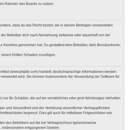
ag im Rahmen des Boards zu nutzen.
esondere, dass du das Recht besitzt, die in deinen Beiträgen verwendeten
 der Betreiber dich nach Abmahnung zeitweise oder dauerhaft von der
t zur Kenntnis genommen hat. Du gestattest dem Betreiber, dein Benutzerkonto,
er einem Dritten Schaden zuzufügen.
Limited (www.phpbb.com) handelt; deutschsprachige Informationen werden
e verwendet wird. Sie können insbesondere die Verwendung der Software für
 nur für Schäden, die auf ein vorsätzliches oder grob fahrlässiges Verhalten
per und Gesundheit und der Verletzung wesentlicher Vertragspflichten
hnittsschäden begrenzt. Dies gilt auch für mittelbare Folgeschäden wie
n des Betreibers auf die bei Vertragsschluss typischerweise
en, insbesondere entgangenen Gewinn.