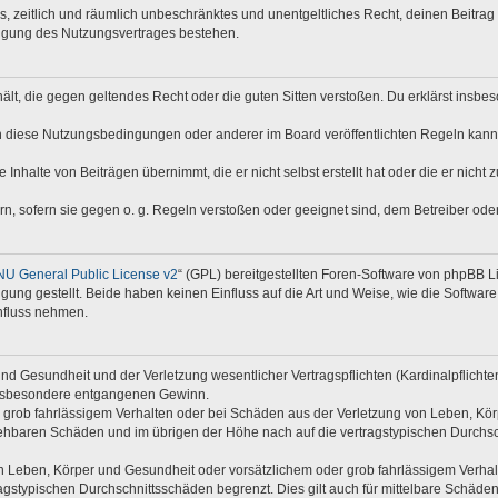
hes, zeitlich und räumlich unbeschränktes und unentgeltliches Recht, deinen Beitr
digung des Nutzungsvertrages bestehen.
nthält, die gegen geltendes Recht oder die guten Sitten verstoßen. Du erklärst insb
n diese Nutzungsbedingungen oder anderer im Board veröffentlichten Regeln kann
 Inhalte von Beiträgen übernimmt, die er nicht selbst erstellt hat oder die er nich
rn, sofern sie gegen o. g. Regeln verstoßen oder geeignet sind, dem Betreiber od
U General Public License v2
“ (GPL) bereitgestellten Foren-Software von phpBB 
ng gestellt. Beide haben keinen Einfluss auf die Art und Weise, wie die Softwar
nfluss nehmen.
d Gesundheit und der Verletzung wesentlicher Vertragspflichten (Kardinalpflichten)
e insbesondere entgangenen Gewinn.
 grob fahrlässigem Verhalten oder bei Schäden aus der Verletzung von Leben, Kör
rsehbaren Schäden und im übrigen der Höhe nach auf die vertragstypischen Durchsc
 Leben, Körper und Gesundheit oder vorsätzlichem oder grob fahrlässigem Verhalte
gstypischen Durchschnittsschäden begrenzt. Dies gilt auch für mittelbare Schäd