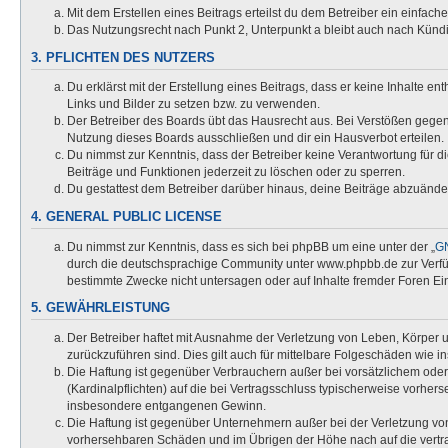
Mit dem Erstellen eines Beitrags erteilst du dem Betreiber ein einfac
Das Nutzungsrecht nach Punkt 2, Unterpunkt a bleibt auch nach Kün
3. PFLICHTEN DES NUTZERS
Du erklärst mit der Erstellung eines Beitrags, dass er keine Inhalte e
Links und Bilder zu setzen bzw. zu verwenden.
Der Betreiber des Boards übt das Hausrecht aus. Bei Verstößen gege
Nutzung dieses Boards ausschließen und dir ein Hausverbot erteilen.
Du nimmst zur Kenntnis, dass der Betreiber keine Verantwortung für die
Beiträge und Funktionen jederzeit zu löschen oder zu sperren.
Du gestattest dem Betreiber darüber hinaus, deine Beiträge abzuände
4. GENERAL PUBLIC LICENSE
Du nimmst zur Kenntnis, dass es sich bei phpBB um eine unter der „
GN
durch die deutschsprachige Community unter www.phpbb.de zur Verfügu
bestimmte Zwecke nicht untersagen oder auf Inhalte fremder Foren Ei
5. GEWÄHRLEISTUNG
Der Betreiber haftet mit Ausnahme der Verletzung von Leben, Körper un
zurückzuführen sind. Dies gilt auch für mittelbare Folgeschäden wi
Die Haftung ist gegenüber Verbrauchern außer bei vorsätzlichem oder
(Kardinalpflichten) auf die bei Vertragsschluss typischerweise vorhe
insbesondere entgangenen Gewinn.
Die Haftung ist gegenüber Unternehmern außer bei der Verletzung von
vorhersehbaren Schäden und im Übrigen der Höhe nach auf die vertra