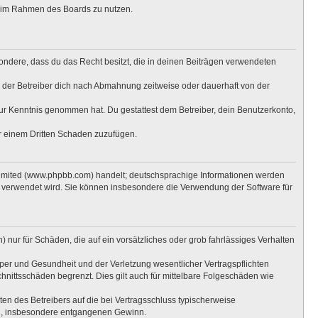
ag im Rahmen des Boards zu nutzen.
esondere, dass du das Recht besitzt, die in deinen Beiträgen verwendeten
 der Betreiber dich nach Abmahnung zeitweise oder dauerhaft von der
t zur Kenntnis genommen hat. Du gestattest dem Betreiber, dein Benutzerkonto,
er einem Dritten Schaden zuzufügen.
Limited (www.phpbb.com) handelt; deutschsprachige Informationen werden
e verwendet wird. Sie können insbesondere die Verwendung der Software für
 nur für Schäden, die auf ein vorsätzliches oder grob fahrlässiges Verhalten
per und Gesundheit und der Verletzung wesentlicher Vertragspflichten
hnittsschäden begrenzt. Dies gilt auch für mittelbare Folgeschäden wie
n des Betreibers auf die bei Vertragsschluss typischerweise
en, insbesondere entgangenen Gewinn.