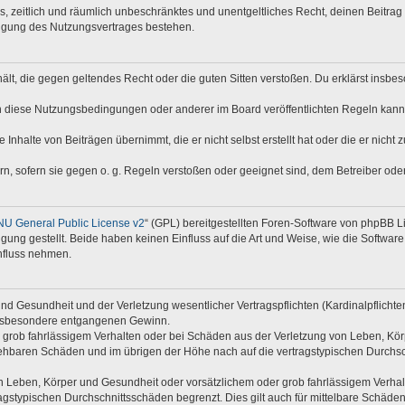
hes, zeitlich und räumlich unbeschränktes und unentgeltliches Recht, deinen Beitr
digung des Nutzungsvertrages bestehen.
nthält, die gegen geltendes Recht oder die guten Sitten verstoßen. Du erklärst insb
n diese Nutzungsbedingungen oder anderer im Board veröffentlichten Regeln kann
 Inhalte von Beiträgen übernimmt, die er nicht selbst erstellt hat oder die er nich
rn, sofern sie gegen o. g. Regeln verstoßen oder geeignet sind, dem Betreiber od
U General Public License v2
“ (GPL) bereitgestellten Foren-Software von phpBB 
ng gestellt. Beide haben keinen Einfluss auf die Art und Weise, wie die Softwar
nfluss nehmen.
d Gesundheit und der Verletzung wesentlicher Vertragspflichten (Kardinalpflichten)
e insbesondere entgangenen Gewinn.
 grob fahrlässigem Verhalten oder bei Schäden aus der Verletzung von Leben, Kör
rsehbaren Schäden und im übrigen der Höhe nach auf die vertragstypischen Durchsc
 Leben, Körper und Gesundheit oder vorsätzlichem oder grob fahrlässigem Verhalte
gstypischen Durchschnittsschäden begrenzt. Dies gilt auch für mittelbare Schäd