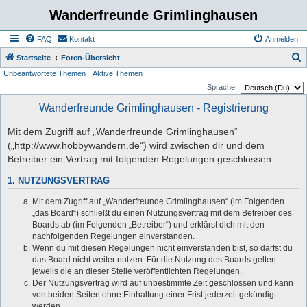
Wanderfreunde Grimlinghausen
FAQ
Kontakt
Anmelden
S
Startseite
Foren-Übersicht
Unbeantwortete Themen
Aktive Themen
u
Sprache:
c
Wanderfreunde Grimlinghausen - Registrierung
h
e
Mit dem Zugriff auf „Wanderfreunde Grimlinghausen“
(„http://www.hobbywandern.de“) wird zwischen dir und dem
Betreiber ein Vertrag mit folgenden Regelungen geschlossen:
1. NUTZUNGSVERTRAG
Mit dem Zugriff auf „Wanderfreunde Grimlinghausen“ (im Folgenden
„das Board“) schließt du einen Nutzungsvertrag mit dem Betreiber des
Boards ab (im Folgenden „Betreiber“) und erklärst dich mit den
nachfolgenden Regelungen einverstanden.
Wenn du mit diesen Regelungen nicht einverstanden bist, so darfst du
das Board nicht weiter nutzen. Für die Nutzung des Boards gelten
jeweils die an dieser Stelle veröffentlichten Regelungen.
Der Nutzungsvertrag wird auf unbestimmte Zeit geschlossen und kann
von beiden Seiten ohne Einhaltung einer Frist jederzeit gekündigt
werden.