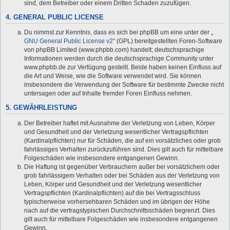
sind, dem Betreiber oder einem Dritten Schaden zuzufügen.
4. GENERAL PUBLIC LICENSE
Du nimmst zur Kenntnis, dass es sich bei phpBB um eine unter der „
GNU General Public License v2
“ (GPL) bereitgestellten Foren-Software
von phpBB Limited (www.phpbb.com) handelt; deutschsprachige
Informationen werden durch die deutschsprachige Community unter
www.phpbb.de zur Verfügung gestellt. Beide haben keinen Einfluss auf
die Art und Weise, wie die Software verwendet wird. Sie können
insbesondere die Verwendung der Software für bestimmte Zwecke nicht
untersagen oder auf Inhalte fremder Foren Einfluss nehmen.
5. GEWÄHRLEISTUNG
Der Betreiber haftet mit Ausnahme der Verletzung von Leben, Körper
und Gesundheit und der Verletzung wesentlicher Vertragspflichten
(Kardinalpflichten) nur für Schäden, die auf ein vorsätzliches oder grob
fahrlässiges Verhalten zurückzuführen sind. Dies gilt auch für mittelbare
Folgeschäden wie insbesondere entgangenen Gewinn.
Die Haftung ist gegenüber Verbrauchern außer bei vorsätzlichem oder
grob fahrlässigem Verhalten oder bei Schäden aus der Verletzung von
Leben, Körper und Gesundheit und der Verletzung wesentlicher
Vertragspflichten (Kardinalpflichten) auf die bei Vertragsschluss
typischerweise vorhersehbaren Schäden und im übrigen der Höhe
nach auf die vertragstypischen Durchschnittsschäden begrenzt. Dies
gilt auch für mittelbare Folgeschäden wie insbesondere entgangenen
Gewinn.