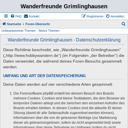
Wanderfreunde Grimlinghausen
FAQ
Kontakt
Registrieren
Anmelden
S
Startseite
Foren-Übersicht
Unbeantwortete Themen
Aktive Themen
u
c
Wanderfreunde Grimlinghausen - Datenschutzerklärung
h
Diese Richtlinie beschreibt, wie „Wanderfreunde Grimlinghausen“
e
(„http://www.hobbywandern.de“) (im Folgenden „der Betreiber“) die
Daten verwendet, die während deines Foren-Besuchs gesammelt
werden.
UMFANG UND ART DER DATENSPEICHERUNG
Deine Daten werden auf vier verschiedene Arten gesammelt:
Die Forensoftware phpBB erstellt bei deinem Besuch des Boards
mehrere Cookies. Cookies sind kleine Textdateien, die dein Browser als
temporäre Dateien ablegt und die zwischen den einzelnen Aufrufen des
Boards erhalten bleiben. In diesen Cookies sind die aktuelle ID deiner
Sitzung (damit dir alle Seitenaufrufe zugeordnet werden können),
Informationen über die von dir gelesenen Beiträge (zur Markierung
dieser als gelesen/ungelesen; sofern du nicht angemeldet bist) sowie
Informationen über deine Teilnahme an Umfragen (sofern du nicht