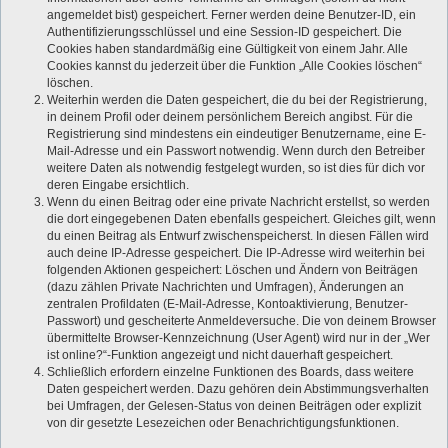
angemeldet bist) gespeichert. Ferner werden deine Benutzer-ID, ein
Authentifizierungsschlüssel und eine Session-ID gespeichert. Die
Cookies haben standardmäßig eine Gültigkeit von einem Jahr. Alle
Cookies kannst du jederzeit über die Funktion „Alle Cookies löschen“
löschen.
Weiterhin werden die Daten gespeichert, die du bei der Registrierung,
in deinem Profil oder deinem persönlichem Bereich angibst. Für die
Registrierung sind mindestens ein eindeutiger Benutzername, eine E-
Mail-Adresse und ein Passwort notwendig. Wenn durch den Betreiber
weitere Daten als notwendig festgelegt wurden, so ist dies für dich vor
deren Eingabe ersichtlich.
Wenn du einen Beitrag oder eine private Nachricht erstellst, so werden
die dort eingegebenen Daten ebenfalls gespeichert. Gleiches gilt, wenn
du einen Beitrag als Entwurf zwischenspeicherst. In diesen Fällen wird
auch deine IP-Adresse gespeichert. Die IP-Adresse wird weiterhin bei
folgenden Aktionen gespeichert: Löschen und Ändern von Beiträgen
(dazu zählen Private Nachrichten und Umfragen), Änderungen an
zentralen Profildaten (E-Mail-Adresse, Kontoaktivierung, Benutzer-
Passwort) und gescheiterte Anmeldeversuche. Die von deinem Browser
übermittelte Browser-Kennzeichnung (User Agent) wird nur in der „Wer
ist online?“-Funktion angezeigt und nicht dauerhaft gespeichert.
Schließlich erfordern einzelne Funktionen des Boards, dass weitere
Daten gespeichert werden. Dazu gehören dein Abstimmungsverhalten
bei Umfragen, der Gelesen-Status von deinen Beiträgen oder explizit
von dir gesetzte Lesezeichen oder Benachrichtigungsfunktionen.