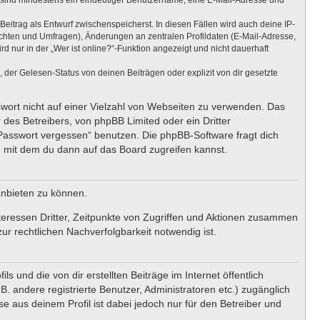
ng sind mindestens ein eindeutiger Benutzername, eine E-Mail-Adresse und
Beitrag als Entwurf zwischenspeicherst. In diesen Fällen wird auch deine IP-
ichten und Umfragen), Änderungen an zentralen Profildaten (E-Mail-Adresse,
nur in der „Wer ist online?“-Funktion angezeigt und nicht dauerhaft
er Gelesen-Status von deinen Beiträgen oder explizit von dir gesetzte
swort nicht auf einer Vielzahl von Webseiten zu verwenden. Das
 des Betreibers, von phpBB Limited oder ein Dritter
 Passwort vergessen“ benutzen. Die phpBB-Software fragt dich
 mit dem du dann auf das Board zugreifen kannst.
anbieten zu können.
teressen Dritter, Zeitpunkte von Zugriffen und Aktionen zusammen
r rechtlichen Nachverfolgbarkeit notwendig ist.
 und die von dir erstellten Beiträge im Internet öffentlich
. andere registrierte Benutzer, Administratoren etc.) zugänglich
 aus deinem Profil ist dabei jedoch nur für den Betreiber und