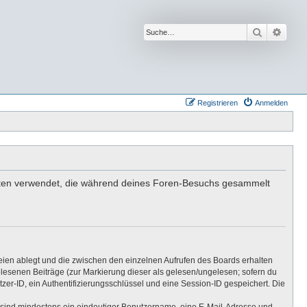
Suche
Erwei
Registrieren
Anmelden
 Daten verwendet, die während deines Foren-Besuchs gesammelt
eien ablegt und die zwischen den einzelnen Aufrufen des Boards erhalten
gelesenen Beiträge (zur Markierung dieser als gelesen/ungelesen; sofern du
er-ID, ein Authentifizierungsschlüssel und eine Session-ID gespeichert. Die