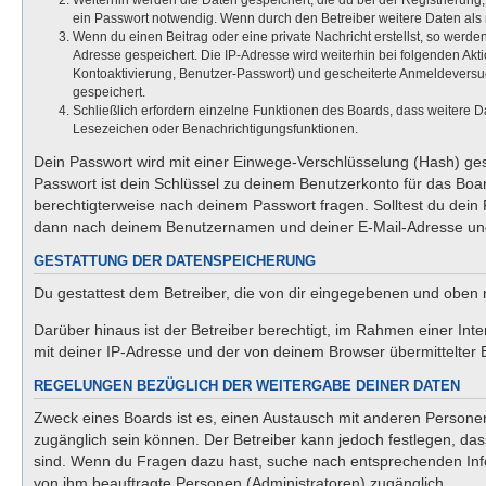
Weiterhin werden die Daten gespeichert, die du bei der Registrierung
ein Passwort notwendig. Wenn durch den Betreiber weitere Daten als no
Wenn du einen Beitrag oder eine private Nachricht erstellst, so werde
Adresse gespeichert. Die IP-Adresse wird weiterhin bei folgenden Ak
Kontoaktivierung, Benutzer-Passwort) und gescheiterte Anmeldeversuc
gespeichert.
Schließlich erfordern einzelne Funktionen des Boards, dass weitere 
Lesezeichen oder Benachrichtigungsfunktionen.
Dein Passwort wird mit einer Einwege-Verschlüsselung (Hash) gesp
Passwort ist dein Schlüssel zu deinem Benutzerkonto für das Boar
berechtigterweise nach deinem Passwort fragen. Solltest du dein
dann nach deinem Benutzernamen und deiner E-Mail-Adresse und 
GESTATTUNG DER DATENSPEICHERUNG
Du gestattest dem Betreiber, die von dir eingegebenen und oben 
Darüber hinaus ist der Betreiber berechtigt, im Rahmen einer In
mit deiner IP-Adresse und der von deinem Browser übermittelter 
REGELUNGEN BEZÜGLICH DER WEITERGABE DEINER DATEN
Zweck eines Boards ist es, einen Austausch mit anderen Personen z
zugänglich sein können. Der Betreiber kann jedoch festlegen, dass
sind. Wenn du Fragen dazu hast, suche nach entsprechenden Infor
von ihm beauftragte Personen (Administratoren) zugänglich.