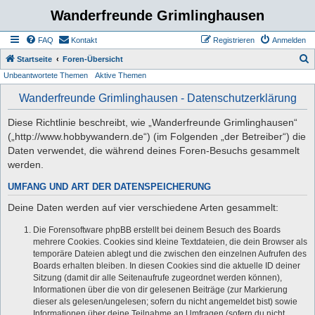
Wanderfreunde Grimlinghausen
FAQ
Kontakt
Registrieren
Anmelden
S
Startseite
Foren-Übersicht
Unbeantwortete Themen
Aktive Themen
u
c
Wanderfreunde Grimlinghausen - Datenschutzerklärung
h
Diese Richtlinie beschreibt, wie „Wanderfreunde Grimlinghausen“
e
(„http://www.hobbywandern.de“) (im Folgenden „der Betreiber“) die
Daten verwendet, die während deines Foren-Besuchs gesammelt
werden.
UMFANG UND ART DER DATENSPEICHERUNG
Deine Daten werden auf vier verschiedene Arten gesammelt:
Die Forensoftware phpBB erstellt bei deinem Besuch des Boards
mehrere Cookies. Cookies sind kleine Textdateien, die dein Browser als
temporäre Dateien ablegt und die zwischen den einzelnen Aufrufen des
Boards erhalten bleiben. In diesen Cookies sind die aktuelle ID deiner
Sitzung (damit dir alle Seitenaufrufe zugeordnet werden können),
Informationen über die von dir gelesenen Beiträge (zur Markierung
dieser als gelesen/ungelesen; sofern du nicht angemeldet bist) sowie
Informationen über deine Teilnahme an Umfragen (sofern du nicht