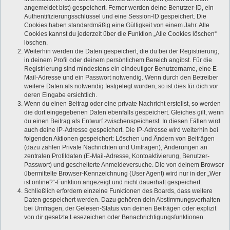
angemeldet bist) gespeichert. Ferner werden deine Benutzer-ID, ein
Authentifizierungsschlüssel und eine Session-ID gespeichert. Die
Cookies haben standardmäßig eine Gültigkeit von einem Jahr. Alle
Cookies kannst du jederzeit über die Funktion „Alle Cookies löschen“
löschen.
Weiterhin werden die Daten gespeichert, die du bei der Registrierung,
in deinem Profil oder deinem persönlichem Bereich angibst. Für die
Registrierung sind mindestens ein eindeutiger Benutzername, eine E-
Mail-Adresse und ein Passwort notwendig. Wenn durch den Betreiber
weitere Daten als notwendig festgelegt wurden, so ist dies für dich vor
deren Eingabe ersichtlich.
Wenn du einen Beitrag oder eine private Nachricht erstellst, so werden
die dort eingegebenen Daten ebenfalls gespeichert. Gleiches gilt, wenn
du einen Beitrag als Entwurf zwischenspeicherst. In diesen Fällen wird
auch deine IP-Adresse gespeichert. Die IP-Adresse wird weiterhin bei
folgenden Aktionen gespeichert: Löschen und Ändern von Beiträgen
(dazu zählen Private Nachrichten und Umfragen), Änderungen an
zentralen Profildaten (E-Mail-Adresse, Kontoaktivierung, Benutzer-
Passwort) und gescheiterte Anmeldeversuche. Die von deinem Browser
übermittelte Browser-Kennzeichnung (User Agent) wird nur in der „Wer
ist online?“-Funktion angezeigt und nicht dauerhaft gespeichert.
Schließlich erfordern einzelne Funktionen des Boards, dass weitere
Daten gespeichert werden. Dazu gehören dein Abstimmungsverhalten
bei Umfragen, der Gelesen-Status von deinen Beiträgen oder explizit
von dir gesetzte Lesezeichen oder Benachrichtigungsfunktionen.