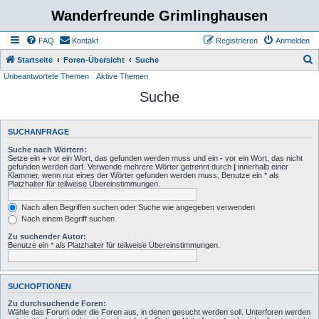
Wanderfreunde Grimlinghausen
FAQ
Kontakt
Registrieren
Anmelden
S
Startseite
Foren-Übersicht
Suche
Unbeantwortete Themen
Aktive Themen
u
Suche
c
h
e
SUCHANFRAGE
Suche nach Wörtern:
Setze ein
+
vor ein Wort, das gefunden werden muss und ein
-
vor ein Wort, das nicht
gefunden werden darf. Verwende mehrere Wörter getrennt durch
|
innerhalb einer
Klammer, wenn nur eines der Wörter gefunden werden muss. Benutze ein * als
Platzhalter für teilweise Übereinstimmungen.
Nach allen Begriffen suchen oder Suche wie angegeben verwenden
Nach einem Begriff suchen
Zu suchender Autor:
Benutze ein * als Platzhalter für teilweise Übereinstimmungen.
SUCHOPTIONEN
Zu durchsuchende Foren:
Wähle das Forum oder die Foren aus, in denen gesucht werden soll. Unterforen werden