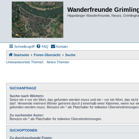
Wanderfreunde Grimlin
Hippelänger Wanderfreunde, Neuss, Grimling
Schnellzugriff
FAQ
Kontakt
Startseite
Foren-Übersicht
Suche
Unbeantwortete Themen
Aktive Themen
SUCHANFRAGE
Suche nach Wörtern:
Setze ein
+
vor ein Wort, das gefunden werden muss und ein
-
vor ein Wort, das nich
darf. Verwende mehrere Wörter getrennt durch
|
innerhalb einer Klammer, wenn nur ei
gefunden werden muss. Benutze ein * als Platzhalter für teilweise Übereinstimmungen
Zu suchender Autor:
Benutze ein * als Platzhalter für teilweise Übereinstimmungen.
SUCHOPTIONEN
Zu durchsuchende Foren: