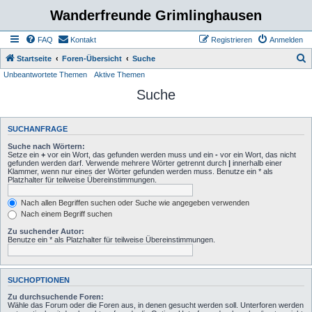
Wanderfreunde Grimlinghausen
FAQ
Kontakt
Registrieren
Anmelden
S
Startseite
Foren-Übersicht
Suche
Unbeantwortete Themen
Aktive Themen
u
Suche
c
h
e
SUCHANFRAGE
Suche nach Wörtern:
Setze ein
+
vor ein Wort, das gefunden werden muss und ein
-
vor ein Wort, das nicht
gefunden werden darf. Verwende mehrere Wörter getrennt durch
|
innerhalb einer
Klammer, wenn nur eines der Wörter gefunden werden muss. Benutze ein * als
Platzhalter für teilweise Übereinstimmungen.
Nach allen Begriffen suchen oder Suche wie angegeben verwenden
Nach einem Begriff suchen
Zu suchender Autor:
Benutze ein * als Platzhalter für teilweise Übereinstimmungen.
SUCHOPTIONEN
Zu durchsuchende Foren:
Wähle das Forum oder die Foren aus, in denen gesucht werden soll. Unterforen werden