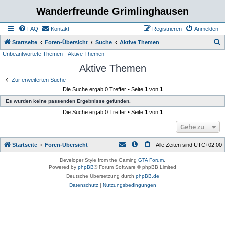
Wanderfreunde Grimlinghausen
FAQ
Kontakt
Registrieren
Anmelden
S
Startseite
Foren-Übersicht
Suche
Aktive Themen
Unbeantwortete Themen
Aktive Themen
u
Aktive Themen
c
h
Zur erweiterten Suche
Die Suche ergab 0 Treffer • Seite
1
von
1
e
Es wurden keine passenden Ergebnisse gefunden.
Die Suche ergab 0 Treffer • Seite
1
von
1
Gehe zu
Startseite
Foren-Übersicht
Alle Zeiten sind
UTC+02:00
Developer Style from the Gaming
GTA Forum
.
Powered by
phpBB
® Forum Software © phpBB Limited
Deutsche Übersetzung durch
phpBB.de
Datenschutz
|
Nutzungsbedingungen