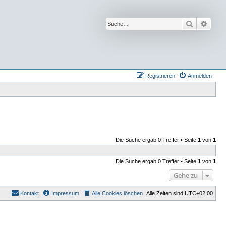
Suche
Erwei
Registrieren
Anmelden
Die Suche ergab 0 Treffer • Seite
1
von
1
Die Suche ergab 0 Treffer • Seite
1
von
1
Gehe zu
Kontakt
Impressum
Alle Cookies löschen
Alle Zeiten sind
UTC+02:00