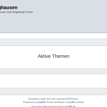
ghausen
hausen und Umgebung Forum
Aktive Themen
Developer Style from the Gaming
GTA Forum
.
Powered by
phpBB
® Forum Software © phpBB Limited
Deutsche Übersetzung durch
phpBB.de