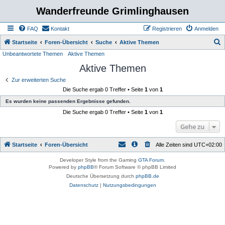
Wanderfreunde Grimlinghausen
FAQ
Kontakt
Registrieren
Anmelden
S
Startseite
Foren-Übersicht
Suche
Aktive Themen
Unbeantwortete Themen
Aktive Themen
u
Aktive Themen
c
h
Zur erweiterten Suche
Die Suche ergab 0 Treffer • Seite
1
von
1
e
Es wurden keine passenden Ergebnisse gefunden.
Die Suche ergab 0 Treffer • Seite
1
von
1
Gehe zu
Startseite
Foren-Übersicht
Alle Zeiten sind
UTC+02:00
Developer Style from the Gaming
GTA Forum
.
Powered by
phpBB
® Forum Software © phpBB Limited
Deutsche Übersetzung durch
phpBB.de
Datenschutz
|
Nutzungsbedingungen