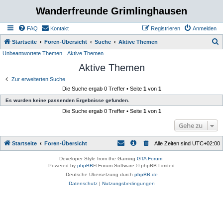
Wanderfreunde Grimlinghausen
FAQ
Kontakt
Registrieren
Anmelden
S
Startseite
Foren-Übersicht
Suche
Aktive Themen
Unbeantwortete Themen
Aktive Themen
u
Aktive Themen
c
h
Zur erweiterten Suche
Die Suche ergab 0 Treffer • Seite
1
von
1
e
Es wurden keine passenden Ergebnisse gefunden.
Die Suche ergab 0 Treffer • Seite
1
von
1
Gehe zu
Startseite
Foren-Übersicht
Alle Zeiten sind
UTC+02:00
Developer Style from the Gaming
GTA Forum
.
Powered by
phpBB
® Forum Software © phpBB Limited
Deutsche Übersetzung durch
phpBB.de
Datenschutz
|
Nutzungsbedingungen