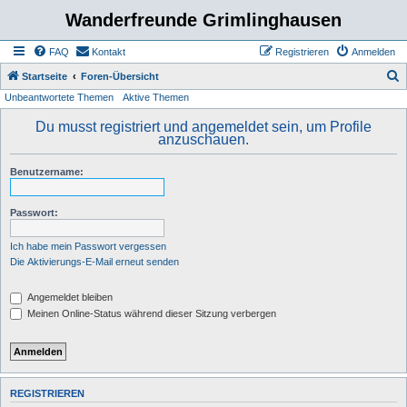
Wanderfreunde Grimlinghausen
FAQ
Kontakt
Registrieren
Anmelden
S
Startseite
Foren-Übersicht
Unbeantwortete Themen
Aktive Themen
u
c
Du musst registriert und angemeldet sein, um Profile
anzuschauen.
h
e
Benutzername:
Passwort:
Ich habe mein Passwort vergessen
Die Aktivierungs-E-Mail erneut senden
Angemeldet bleiben
Meinen Online-Status während dieser Sitzung verbergen
REGISTRIEREN