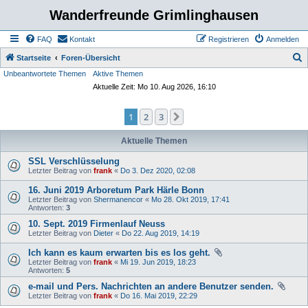
Wanderfreunde Grimlinghausen
FAQ
Kontakt
Registrieren
Anmelden
S
Startseite
Foren-Übersicht
Unbeantwortete Themen
Aktive Themen
u
Aktuelle Zeit: Mo 10. Aug 2026, 16:10
c
h
1
2
3
Nächste
e
Aktuelle Themen
SSL Verschlüsselung
Letzter Beitrag von
frank
«
Do 3. Dez 2020, 02:08
16. Juni 2019 Arboretum Park Härle Bonn
Letzter Beitrag von
Shermanencor
«
Mo 28. Okt 2019, 17:41
Antworten:
3
10. Sept. 2019 Firmenlauf Neuss
Letzter Beitrag von
Dieter
«
Do 22. Aug 2019, 14:19
Ich kann es kaum erwarten bis es los geht.
Letzter Beitrag von
frank
«
Mi 19. Jun 2019, 18:23
Antworten:
5
e-mail und Pers. Nachrichten an andere Benutzer senden.
Letzter Beitrag von
frank
«
Do 16. Mai 2019, 22:29