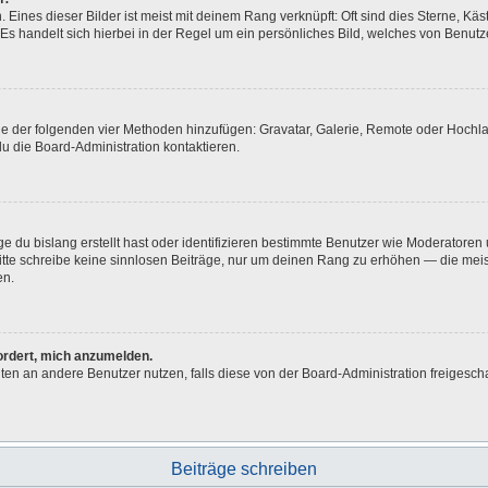
Eines dieser Bilder ist meist mit deinem Rang verknüpft: Oft sind dies Sterne, Kä
Es handelt sich hierbei in der Regel um ein persönliches Bild, welches von Benutze
eine der folgenden vier Methoden hinzufügen: Gravatar, Galerie, Remote oder Hoch
u die Board-Administration kontaktieren.
e du bislang erstellt hast oder identifizieren bestimmte Benutzer wie Moderatore
 Bitte schreibe keine sinnlosen Beiträge, nur um deinen Rang zu erhöhen — die me
en.
fordert, mich anzumelden.
ichten an andere Benutzer nutzen, falls diese von der Board-Administration freig
Beiträge schreiben