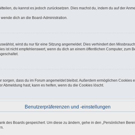
 mitteilen, du kannst es jedoch zurücksetzen. Dies machst du, indem du auf der Anm
o wende dich an die Board-Administration.
wählst, wirst du nur für eine Sitzung angemeldet. Dies verhindert den Missbrauc
ist nicht empfehlenswert, wenn du dich an einem öffentlichen Computer, zum Beisp
geschaltet.
afür sorgen, dass du im Forum angemeldet bleibst. Außerdem ermöglichen Cookies e
er Abmeldung hast, kann es helfen, wenn du die Cookies löscht.
Benutzerpräferenzen und -einstellungen
bank des Boards gespeichert. Um diese zu ändern, gehe in den „Persönlichen Bereic
rn.