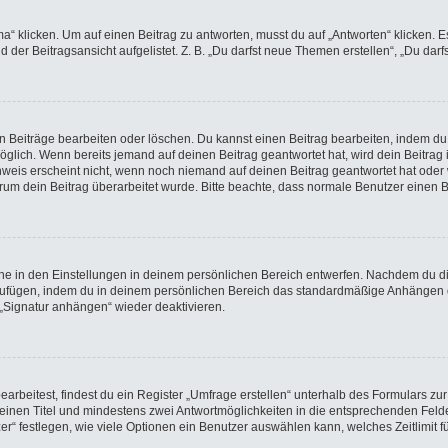
licken. Um auf einen Beitrag zu antworten, musst du auf „Antworten“ klicken. Es k
der Beitragsansicht aufgelistet. Z. B. „Du darfst neue Themen erstellen“, „Du darf
en Beiträge bearbeiten oder löschen. Du kannst einen Beitrag bearbeiten, indem du
möglich. Wenn bereits jemand auf deinen Beitrag geantwortet hat, wird dein Beitra
nweis erscheint nicht, wenn noch niemand auf deinen Beitrag geantwortet hat oder 
 warum dein Beitrag überarbeitet wurde. Bitte beachte, dass normale Benutzer einen
e in den Einstellungen in deinem persönlichen Bereich entwerfen. Nachdem du die 
nzufügen, indem du in deinem persönlichen Bereich das standardmäßige Anhängen d
 „Signatur anhängen“ wieder deaktivieren.
beitest, findest du ein Register „Umfrage erstellen“ unterhalb des Formulars zur 
t einen Titel und mindestens zwei Antwortmöglichkeiten in die entsprechenden Felde
r“ festlegen, wie viele Optionen ein Benutzer auswählen kann, welches Zeitlimit fü