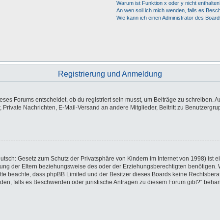
Warum ist Funktion x oder y nicht enthalten
An wen soll ich mich wenden, falls es Besc
Wie kann ich einen Administrator des Board
Registrierung und Anmeldung
es Forums entscheidet, ob du registriert sein musst, um Beiträge zu schreiben. Auf j
, Private Nachrichten, E-Mail-Versand an andere Mitglieder, Beitritt zu Benutzergr
utsch: Gesetz zum Schutz der Privatsphäre von Kindern im Internet von 1998) ist e
ng der Eltern beziehungsweise des oder der Erziehungsberechtigten benötigen. Wen
e. Bitte beachte, dass phpBB Limited und der Besitzer dieses Boards keine Rechtsbe
wenden, falls es Beschwerden oder juristische Anfragen zu diesem Forum gibt?“ beha