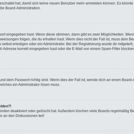
sgeschaltet hat, damit sich keine neuen Benutzer mehr anmelden können. Es könnte
die Board-Administration.
swort eingegeben hast. Wenn diese stimmen, dann gibt es zwei Möglichkeiten. We
eisungen folgen, die du erhalten hast. Wenn dies nicht der Fall ist, muss dein Ben
elbst erledigen oder ein Administrator. Bei der Registrierung wurde dir mitgeteilt, 
-Adresse korrekt eingegeben hast oder die E-Mail von einem Spam-Filter blockiert
nd dein Passwort richtig sind. Wenn dies der Fall ist, wende dich an einen Board-A
welches ein Administrator lösen muss.
elden?!
ünden deaktiviert oder gelöscht hat. Außerdem löschen viele Boards regelmäßig Ben
v an den Diskussionen teil!