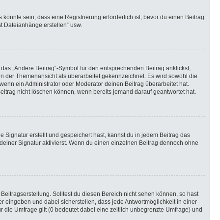
önnte sein, dass eine Registrierung erforderlich ist, bevor du einen Beitrag
st Dateianhänge erstellen“ usw.
 das „Ändere Beitrag“-Symbol für den entsprechenden Beitrag anklickst;
g in der Themenansicht als überarbeitet gekennzeichnet. Es wird sowohl die
wenn ein Administrator oder Moderator deinen Beitrag überarbeitet hat.
 Beitrag nicht löschen können, wenn bereits jemand darauf geantwortet hat.
Signatur erstellt und gespeichert hast, kannst du in jedem Beitrag das
einer Signatur aktivierst. Wenn du einen einzelnen Beitrag dennoch ohne
Beitragserstellung. Solltest du diesen Bereich nicht sehen können, so hast
r eingeben und dabei sicherstellen, dass jede Antwortmöglichkeit in einer
r die Umfrage gilt (0 bedeutet dabei eine zeitlich unbegrenzte Umfrage) und