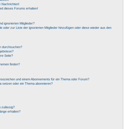
 Nachrichten!
ied dieses Forums erhalten!
d ignorierten Mitglieder?
de oder zur Liste der ignorierten Mitglieder hinzufügen oder diese wieder aus den
en durchsuchen?
rgebnisse?
re Seite?
Themen finden?
Lesezeichen und einem Abonnements für ein Thema oder Forum?
ma setzen oder ein Thema abonnieren?
 zulässig?
hänge erhalten?