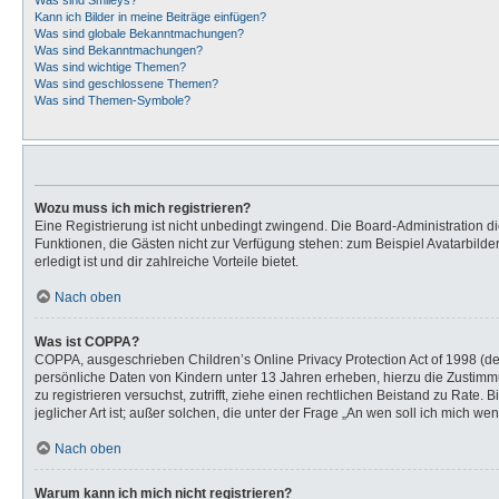
Was sind Smileys?
Kann ich Bilder in meine Beiträge einfügen?
Was sind globale Bekanntmachungen?
Was sind Bekanntmachungen?
Was sind wichtige Themen?
Was sind geschlossene Themen?
Was sind Themen-Symbole?
Wozu muss ich mich registrieren?
Eine Registrierung ist nicht unbedingt zwingend. Die Board-Administration dies
Funktionen, die Gästen nicht zur Verfügung stehen: zum Beispiel Avatarbilder
erledigt ist und dir zahlreiche Vorteile bietet.
Nach oben
Was ist COPPA?
COPPA, ausgeschrieben Children’s Online Privacy Protection Act of 1998 (de
persönliche Daten von Kindern unter 13 Jahren erheben, hierzu die Zustimmu
zu registrieren versuchst, zutrifft, ziehe einen rechtlichen Beistand zu Rat
jeglicher Art ist; außer solchen, die unter der Frage „An wen soll ich mich 
Nach oben
Warum kann ich mich nicht registrieren?