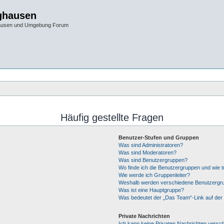
ghausen
hausen und Umgebung Forum
Häufig gestellte Fragen
Benutzer-Stufen und Gruppen
Was sind Administratoren?
Was sind Moderatoren?
Was sind Benutzergruppen?
Wo finde ich die Benutzergruppen und wie tr
Wie werde ich Gruppenleiter?
Weshalb werden verschiedene Benutzergrup
Was ist eine Hauptgruppe?
Was bedeutet der „Das Team“-Link auf der 
Private Nachrichten
Ich kann keine Privaten Nachrichten versc