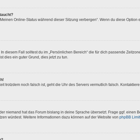
ftaucht?
 „Meinen Online-Status während dieser Sitzung verbergen“. Wenn du diese Option e
In diesem Fall solltest du im „Persönlichen Bereich“ die für dich passende Zeitzone 
t dies ein guter Grund, dies jetzt zu tun.
ch!
 Zeit trotzdem noch falsch ist, geht die Uhr des Servers vermutlich falsch. Kontakti
oder niemand hat das Forum bislang in deine Sprache übersetzt. Frage ggf. einen Bo
setzen würdest. Weitere Informationen dazu können auf der Website von
phpBB Limi
n?