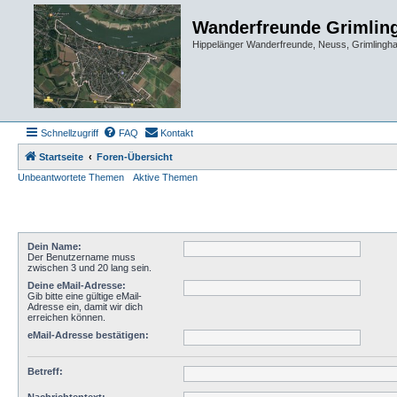
Wanderfreunde Grimlin
Hippelänger Wanderfreunde, Neuss, Grimling
Schnellzugriff
FAQ
Kontakt
Startseite
Foren-Übersicht
Unbeantwortete Themen
Aktive Themen
Dein Name:
Der Benutzername muss
zwischen 3 und 20 lang sein.
Deine eMail-Adresse:
Gib bitte eine gültige eMail-
Adresse ein, damit wir dich
erreichen können.
eMail-Adresse bestätigen:
Betreff: