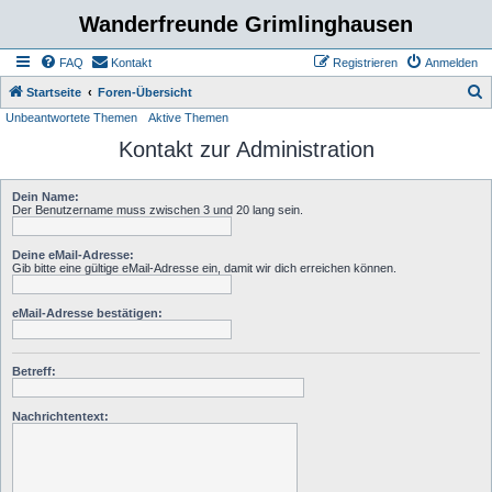
Wanderfreunde Grimlinghausen
FAQ
Kontakt
Registrieren
Anmelden
S
Startseite
Foren-Übersicht
Unbeantwortete Themen
Aktive Themen
u
Kontakt zur Administration
c
h
Dein Name:
e
Der Benutzername muss zwischen 3 und 20 lang sein.
Deine eMail-Adresse:
Gib bitte eine gültige eMail-Adresse ein, damit wir dich erreichen können.
eMail-Adresse bestätigen:
Betreff:
Nachrichtentext: