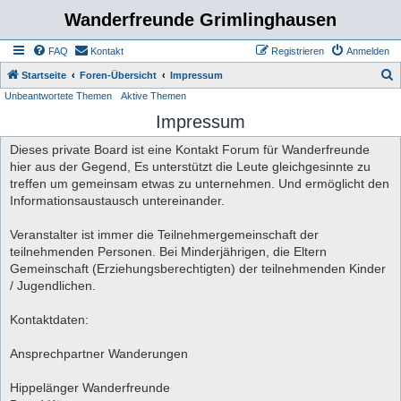
Wanderfreunde Grimlinghausen
FAQ
Kontakt
Registrieren
Anmelden
S
Startseite
Foren-Übersicht
Impressum
Unbeantwortete Themen
Aktive Themen
u
Impressum
c
h
Dieses private Board ist eine Kontakt Forum für Wanderfreunde
e
hier aus der Gegend, Es unterstützt die Leute gleichgesinnte zu
treffen um gemeinsam etwas zu unternehmen. Und ermöglicht den
Informationsaustausch untereinander.
Veranstalter ist immer die Teilnehmergemeinschaft der
teilnehmenden Personen. Bei Minderjährigen, die Eltern
Gemeinschaft (Erziehungsberechtigten) der teilnehmenden Kinder
/ Jugendlichen.
Kontaktdaten:
Ansprechpartner Wanderungen
Hippelänger Wanderfreunde