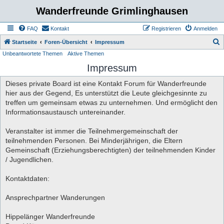
Wanderfreunde Grimlinghausen
FAQ
Kontakt
Registrieren
Anmelden
S
Startseite
Foren-Übersicht
Impressum
Unbeantwortete Themen
Aktive Themen
u
Impressum
c
h
Dieses private Board ist eine Kontakt Forum für Wanderfreunde
e
hier aus der Gegend, Es unterstützt die Leute gleichgesinnte zu
treffen um gemeinsam etwas zu unternehmen. Und ermöglicht den
Informationsaustausch untereinander.
Veranstalter ist immer die Teilnehmergemeinschaft der
teilnehmenden Personen. Bei Minderjährigen, die Eltern
Gemeinschaft (Erziehungsberechtigten) der teilnehmenden Kinder
/ Jugendlichen.
Kontaktdaten:
Ansprechpartner Wanderungen
Hippelänger Wanderfreunde