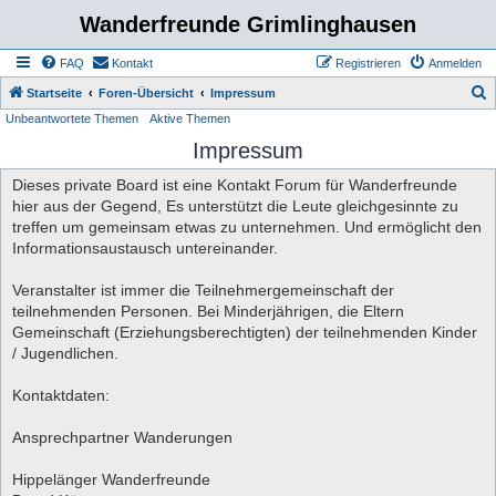
Wanderfreunde Grimlinghausen
FAQ
Kontakt
Registrieren
Anmelden
S
Startseite
Foren-Übersicht
Impressum
Unbeantwortete Themen
Aktive Themen
u
Impressum
c
h
Dieses private Board ist eine Kontakt Forum für Wanderfreunde
e
hier aus der Gegend, Es unterstützt die Leute gleichgesinnte zu
treffen um gemeinsam etwas zu unternehmen. Und ermöglicht den
Informationsaustausch untereinander.
Veranstalter ist immer die Teilnehmergemeinschaft der
teilnehmenden Personen. Bei Minderjährigen, die Eltern
Gemeinschaft (Erziehungsberechtigten) der teilnehmenden Kinder
/ Jugendlichen.
Kontaktdaten:
Ansprechpartner Wanderungen
Hippelänger Wanderfreunde